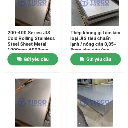
200-400 Series JIS
Thép không gỉ tấm kim
Cold Rolling Stainless
loại JIS tiêu chuẩn
Steel Sheet Metal
lạnh / nóng cán 0,05-
1000mm-6000mm
3mm cho các ứng
Chiều dài trong GB
dụng công nghiệp
Gửi yêu cầu
Gửi yêu cầu
Standard Mill Edge
Trang chủ
Các sản phẩm
Video