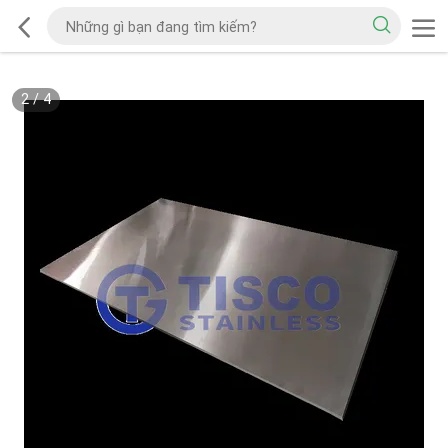
2
/
4