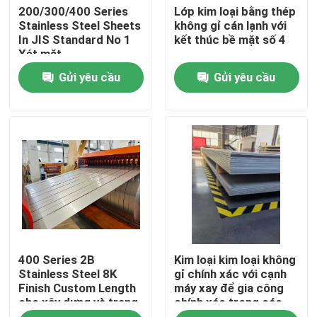
200/300/400 Series
Lớp kim loại bằng thép
Stainless Steel Sheets
không gỉ cán lạnh với
In JIS Standard No 1
kết thúc bề mặt số 4
Về chúng tôi
Xét mặt
Gửi yêu cầu
Gửi yêu cầu
Tham quan nhà máy
Kiểm soát chất lượng
Liên hệ chúng tôi
Yêu cầu báo giá
400 Series 2B
Kim loại kim loại không
cuộn thép không gỉ
Stainless Steel 8K
gỉ chính xác với cạnh
Finish Custom Length
máy xay để gia công
cho xây dựng và trang
chính xác trong các
Tấm thép không gỉ kim loại
trí
loại và kết thúc khác