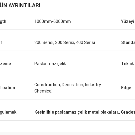
ÜN AYRINTILARI
gth
1000mm-6000mm
Yüzeyi 
ıf
200 Serisi, 300 Serisi, 400 Serisi
Standa
lzeme
Paslanmaz çelik
Teknik
Construction, Decoration, Industry,
lication
Edge
Chemical
gulamak
Kesinlikle paslanmaz çelik metal plakaları.
,
Grades