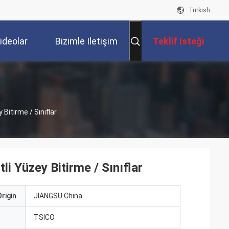
Turkish
ideolar
Bizimle Iletişim
Teklif Isteği
Kur
Bitirme / Sınıflar
i Yüzey Bitirme / Sınıflar
rigin
JIANGSU China
ı
TSICO