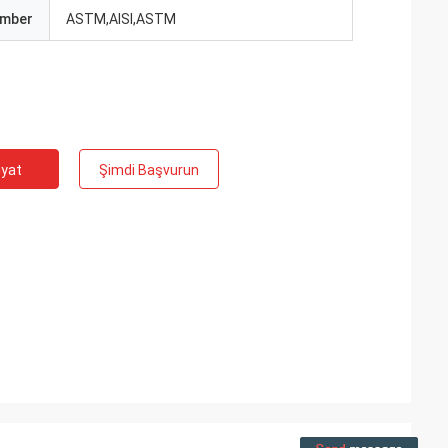
umber
ASTM,AISI,ASTM
iyat
Şimdi Başvurun