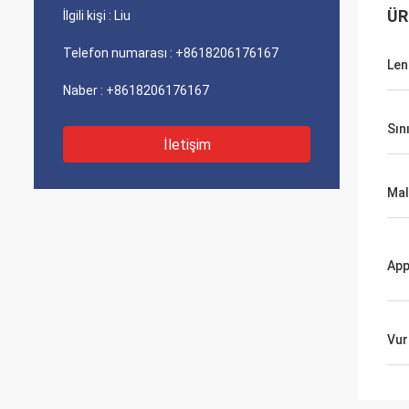
ÜR
İlgili kişi :
Liu
Telefon numarası :
+8618206176167
Len
Naber :
+8618206176167
Sın
İletişim
Ma
App
Vur