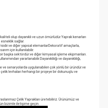
aliteli olup dayanıklı ve uzun ömürlüdür.Yaprak kenarları
sneklik sağlar.
sidir.ve diğer yapısal elemanlarDekoratif amaçlarla,
arım için kullanılabilir.
bir başka sektördür.ve diğer kimyasal işleme ekipmanları.
nımından yararlanabilir.Dayanıklılığı ve dayanıklılığı,
e ve senaryolarda uygulanabilen çok yönlü bir üründür.ve
çelik levhaları herhangi bir projeye bir dokunuşlu ve
 Paslanmaz Çelik Yaprakları üretebiliriz. Ürünümüz ve
n bizimle iletişime geçin.