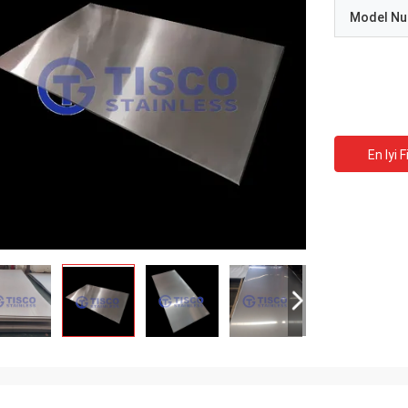
Model N
En Iyi F