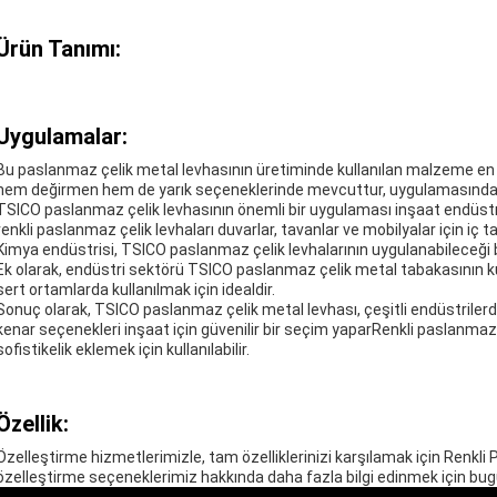
Ürün Tanımı:
Uygulamalar:
Bu paslanmaz çelik metal levhasının üretiminde kullanılan malzeme en k
hem değirmen hem de yarık seçeneklerinde mevcuttur, uygulamasında e
TSICO paslanmaz çelik levhasının önemli bir uygulaması inşaat endüstri
renkli paslanmaz çelik levhaları duvarlar, tavanlar ve mobilyalar için iç tas
Kimya endüstrisi, TSICO paslanmaz çelik levhalarının uygulanabileceği 
Ek olarak, endüstri sektörü TSICO paslanmaz çelik metal tabakasının kulla
sert ortamlarda kullanılmak için idealdir.
Sonuç olarak, TSICO paslanmaz çelik metal levhası, çeşitli endüstrilerd
kenar seçenekleri inşaat için güvenilir bir seçim yaparRenkli paslanmaz 
sofistikelik eklemek için kullanılabilir.
Özellik:
Özelleştirme hizmetlerimizle, tam özelliklerinizi karşılamak için Renkli
özelleştirme seçeneklerimiz hakkında daha fazla bilgi edinmek için bugü