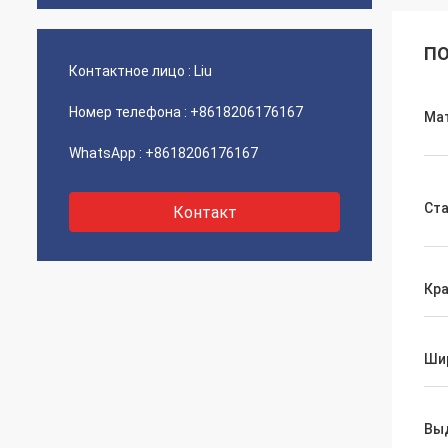
ПО
Контактное лицо :
Liu
Номер телефона :
+8618206176167
Ма
WhatsApp :
+8618206176167
Ст
Контакт
Кр
Ши
Вы