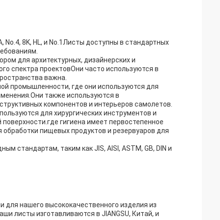
 No.4, 8K, HL, и No.1Листы доступны в стандартных
ребованиям.
ром для архитектурных, дизайнерских и
го спектра проектовОни часто используются в
 пространства важна.
ой промышленности, где они используются для
рименения.Они также используются в
структивных компонентов и интерьеров самолетов.
ользуются для хирургических инструментов и
й поверхности.где гигиена имеет первостепенное
 обработки пищевых продуктов и резервуаров для
 стандартам, таким как JIS, AISI, ASTM, GB, DIN и
ии для нашего высококачественного изделия из
ши листы изготавливаются в JIANGSU, Китай, и