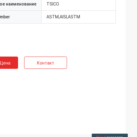
ое наименование
TSICO
umber
ASTM,AISI,ASTM
 Цена
Контакт