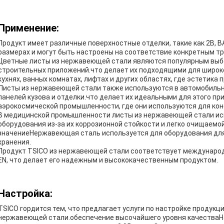
Применение:
Продукт имеет различные поверхностные отделки, такие как 2B, BA,
размерах и могут быть настроены на соответствие конкретным т
Цветные листы из нержавеющей стали являются популярным выбо
строительных приложений.что делает их подходящими для широко
кухнях, ванных комнатах, лифтах и других областях, где эстетика
Листы из нержавеющей стали также используются в автомобильн
панелей кузова и отделки.что делает их идеальными для этого п
аэрокосмической промышленности, где они используются для кон
В медицинской промышленности листы из нержавеющей стали исп
оборудования из-за их коррозионной стойкости и легко очищаемо
значениеНержавеющая сталь используется для оборудования для
хранения.
Продукт TSICO из нержавеющей стали соответствует международным
EN, что делает его надежным и высококачественным продуктом.
Настройка:
TSICO гордится тем, что предлагает услуги по настройке продукц
нержавеющей стали.обеспечение высочайшего уровня качестваНа