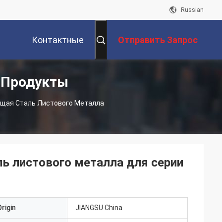
Russian
Контактные
Отправить Запрос
 Продукты
Данные
щая Сталь Листового Металла
ь листового металла для серии
rigin
JIANGSU China