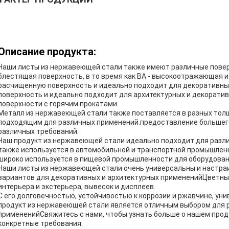
Описание продукта:
Наши листы из нержавеющей стали также имеют различные поверхно
блестящая поверхность, в то время как BA - высокоотражающая и
расчищенную поверхность и идеально подходит для декоративн
поверхность и идеально подходит для архитектурных и декоратив
поверхности с горячим прокатами.
Металл из нержавеющей стали также поставляется в разных толщи
подходящим для различных применений.предоставление большег
различных требований.
Наш продукт из нержавеющей стали идеально подходит для разл
также используется в автомобильной и транспортной промышлен
широко используется в пищевой промышленности для оборудовани
Наши листы из нержавеющей стали очень универсальны и настра
вариантов для декоративных и архитектурных примененийЦветны
интерьера и экстерьера, вывесок и дисплеев.
С его долговечностью, устойчивостью к коррозии и ржавчине, у
продукт из нержавеющей стали является отличным выбором для
примененийСвяжитесь с нами, чтобы узнать больше о нашем проду
конкретные требования.