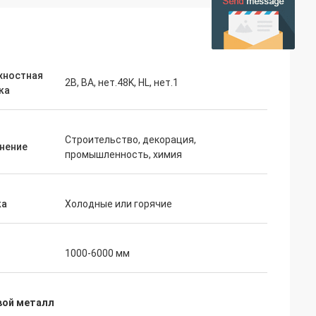
хностная
2B, BA, нет.48K, HL, нет.1
ка
Строительство, декорация,
нение
промышленность, химия
ка
Холодные или горячие
1000-6000 мм
вой металл