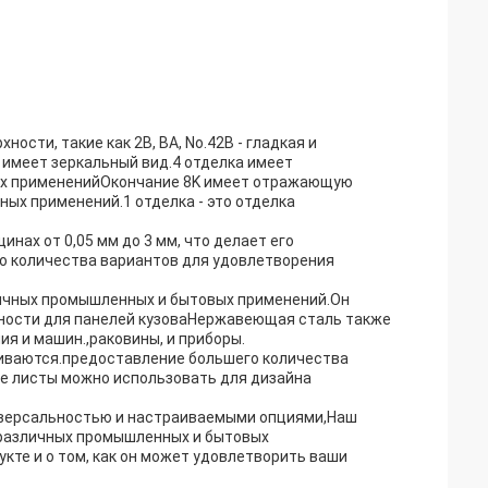
сти, такие как 2B, BA, No.42B - гладкая и
 имеет зеркальный вид.4 отделка имеет
ых примененийОкончание 8K имеет отражающую
ных применений.1 отделка - это отделка
нах от 0,05 мм до 3 мм, что делает его
о количества вариантов для удовлетворения
ичных промышленных и бытовых применений.Он
ности для панелей кузоваНержавеющая сталь также
я и машин.,раковины, и приборы.
иваются.предоставление большего количества
е листы можно использовать для дизайна
ниверсальностью и настраиваемыми опциями,Наш
 различных промышленных и бытовых
кте и о том, как он может удовлетворить ваши