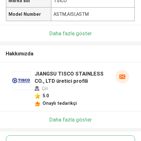
Marka adı
TSICO
Model Number
ASTM,AISI,ASTM
Daha fazla göster
Hakkımızda
JIANGSU TISCO STAINLESS
CO., LTD üretici profili
Çin
5.0
Onaylı tedarikçi
Daha fazla göster