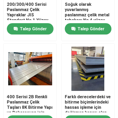
200/300/400 Serisi
Soğuk olarak
Paslanmaz Çelik
yuvarlanmış
Yapraklar JIS
paslanmaz çelik metal
Hakkımızda
Standart No 1 Yüzey
tabakası No 4 yüzey
Dönüşümü
finişi ile
Talep Gönder
Talep Gönder
Fabrika turu
Kalite kontrol
Bize Ulaşın
Bir teklif isteği
400 Serisi 2B Renkli
Farklı derecelerdeki ve
Paslanmaz Çelik Sac Rulo
Paslanmaz Çelik
bitirme biçimlerindeki
Taşları 8K Bitirme Yapı
hassas işleme için
ve Dekorasyon için
değirmen kenarı olan
Paslanmaz Çelik Sac
Özel Uzunluk
hassas paslanmaz