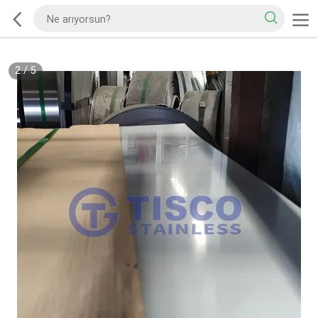
2
/
5