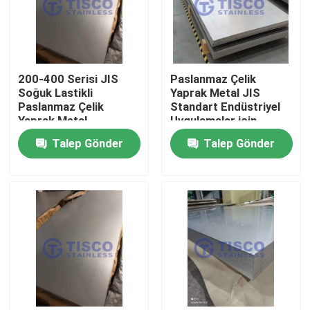
200-400 Serisi JIS
Paslanmaz Çelik
Soğuk Lastikli
Yaprak Metal JIS
Paslanmaz Çelik
Standart Endüstriyel
Yaprak Metal
Uygulamalar için
1000mm-6000mm
Soğuk/Sıcak
Talep Gönder
Talep Gönder
Uzunluk GB Standart
Dolaştırılmış 0.05-
Mill Edge
3mm
Ev
Ürünler
videolar