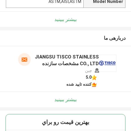
ASTM,AISI,ASTM
Model Number
بیشتر ببینید
دربارهی ما
JIANGSU TISCO STAINLESS
CO., LTD مشخصات سازنده
چین
5.0
کننده تایید شده
بیشتر ببینید
بهترين قيمت رو براي