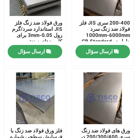
200-400 سری JIS فلز
ورق فولاد ضد زنگ فلز
فولاد ضد زنگ سرد
JIS استاندارد سرد/گرم
1000mm-6000mm
رول 0.05-3mm برای
طول در GB Standard
کاربردهای صنعتی
Mill Edge
ارسال سؤال
ارسال سؤال
صفحه اصلی
محصولات
ورق های فولاد ضد زنگ
فلز ورق فولاد ضد زنگ با
فیلم های
سری 200/300/400 در
فرسایش سطحی شماره