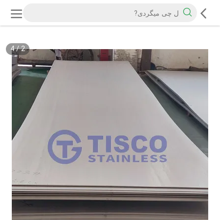
4
/
2