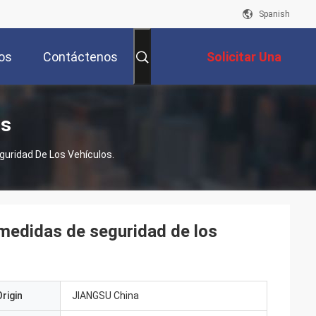
Spanish
os
Contáctenos
Solicitar Una
Cotización
os
guridad De Los Vehículos.
 medidas de seguridad de los
rigin
JIANGSU China