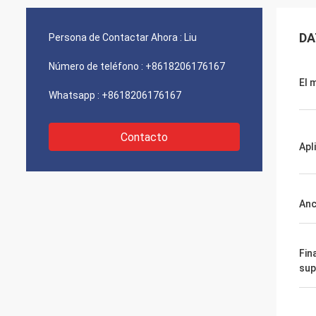
DA
Persona de Contactar Ahora :
Liu
Número de teléfono :
+8618206176167
El 
Whatsapp :
+8618206176167
Contacto
Apl
An
Fin
sup