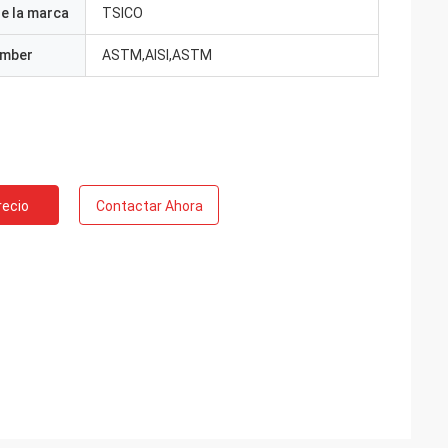
e la marca
TSICO
umber
ASTM,AISI,ASTM
recio
Contactar Ahora