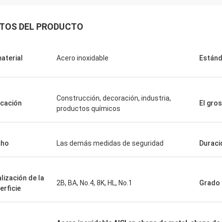
TOS DEL PRODUCTO
material
Acero inoxidable
Estánd
Construcción, decoración, industria,
icación
El gro
productos químicos
cho
Las demás medidas de seguridad
Duraci
alización de la
2B, BA, No.4, 8K, HL, No.1
Grado
erficie