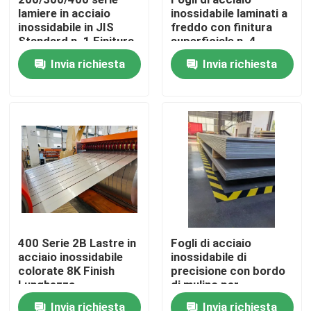
lamiere in acciaio
inossidabile laminati a
inossidabile in JIS
freddo con finitura
Circa noi
Standard n. 1 Finitura
superficiale n. 4
superficiale
Invia richiesta
Invia richiesta
Giro della fabbrica
Controllo di qualità
Contattici
Richieda una citazione
400 Serie 2B Lastre in
Fogli di acciaio
acciaio inossidabile
inossidabile di
Bobina dello strato di acciaio inossidabile
colorate 8K Finish
precisione con bordo
Lunghezza
di mulino per
personalizzata per
lavorazioni di
Lamiera sottile di acciaio inossidabile
Invia richiesta
Invia richiesta