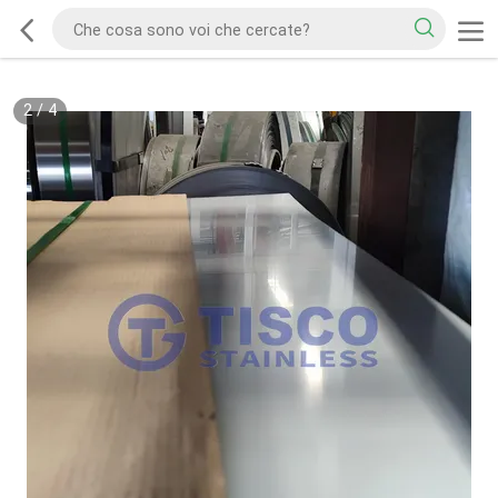
2
/
4