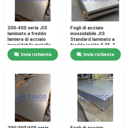
200-400 serie JIS
Fogli di acciaio
laminato a freddo
inossidabile JIS
lamiera di acciaio
Standard laminato a
inossidabile metallo
freddo/caldo 0,05-3
1000mm-6000mm
mm per applicazioni
Invia richiesta
Invia richiesta
Lunghezza in GB
industriali
bordo del mulino
standard
Casa
Prodotti
Video
200/300/400 serie
Fogli di acciaio