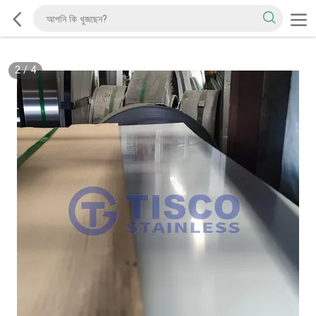
2
/
4