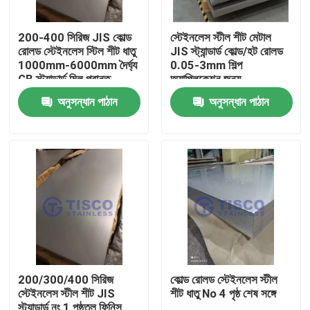
200-400 সিরিজ JIS কোল্ড
স্টেইনলেস স্টীল শীট মেটাল
রোলড স্টেইনলেস স্টিল শীট ধাতু
JIS স্ট্যান্ডার্ড কোল্ড/হট রোলড
1000mm-6000mm দৈর্ঘ্য
0.05-3mm শিল্প
GB স্ট্যান্ডার্ড মিল প্রান্ত
অ্যাপ্লিকেশন জন্য
অনুসন্ধান পাঠান
অনুসন্ধান পাঠান
বাড়ি
পণ্য
200/300/400 সিরিজ
কোল্ড রোলড স্টেইনলেস স্টীল
স্টেইনলেস স্টীল শীট JIS
শীট ধাতু No 4 পৃষ্ঠ শেষ সঙ্গে
ভিডিও
স্ট্যান্ডার্ড নং 1 পৃষ্ঠতল ফিনিস