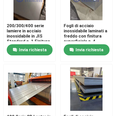
Circa noi
200/300/400 serie
Fogli di acciaio
lamiere in acciaio
inossidabile laminati a
Giro della fabbrica
inossidabile in JIS
freddo con finitura
Standard n. 1 Finitura
superficiale n. 4
superficiale
Controllo di qualità
Invia richiesta
Invia richiesta
Contattici
Richieda una citazione
Bobina dello strato di acciaio inossidabile
Lamiera sottile di acciaio inossidabile