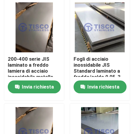
200-400 serie JIS
Fogli di acciaio
laminato a freddo
inossidabile JIS
lamiera di acciaio
Standard laminato a
inossidabile metallo
freddo/caldo 0,05-3
1000mm-6000mm
mm per applicazioni
Invia richiesta
Invia richiesta
Lunghezza in GB
industriali
Casa
bordo del mulino
standard
Prodotti
Video