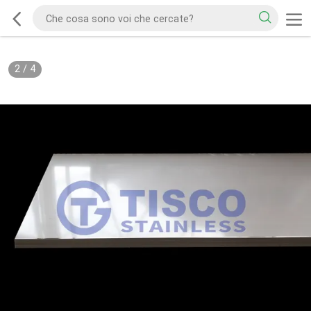
2
/
4