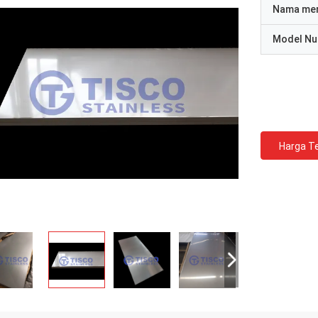
Nama me
Model N
Harga Te