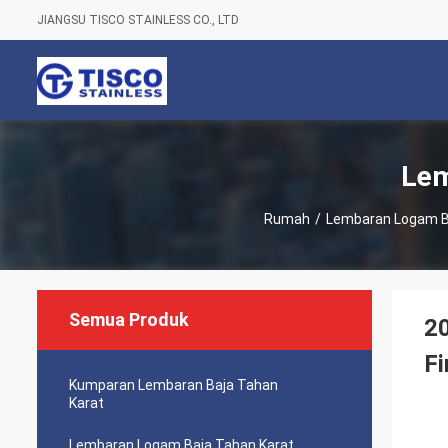
JIANGSU TISCO STAINLESS CO., LTD
Lem
Rumah
/
Lembaran Logam B
Semua Produk
20
Fi
Kumparan Lembaran Baja Tahan
Karat
Lembaran Logam Baja Tahan Karat