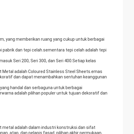
mm, yang memberikan ruang yang cukup untuk berbagai
i pabrik dan tepi celah.sementara tepi celah adalah tepi
asuk Seri 200, Seri 300, dan Seri 400.Setiap kelas
eet Metal adalah Coloured Stainless Steel Sheets.emas
dekoratif dan dapat menambahkan sentuhan keanggunan
n yang handal dan serbaguna untuk berbagai
erwarna adalah pilihan populer untuk tujuan dekoratif dan
et metal adalah dalam industri konstruksi.dan sifat
n, atap, dan pelapis fasad. pilihan akhir permukaan,