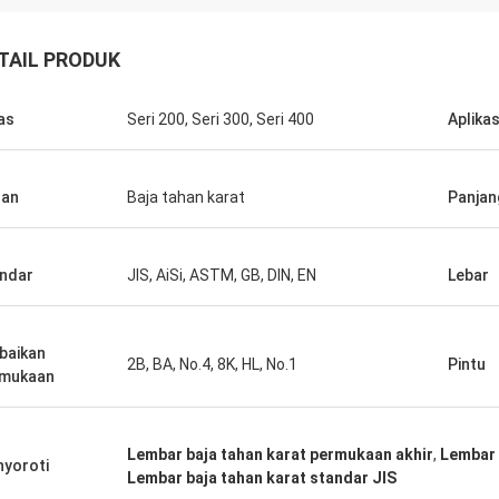
TAIL PRODUK
as
Seri 200, Seri 300, Seri 400
Aplikas
han
Baja tahan karat
Panjan
ndar
JIS, AiSi, ASTM, GB, DIN, EN
Lebar
baikan
2B, BA, No.4, 8K, HL, No.1
Pintu
rmukaan
Lembar baja tahan karat permukaan akhir
,
Lembar 
yoroti
Lembar baja tahan karat standar JIS