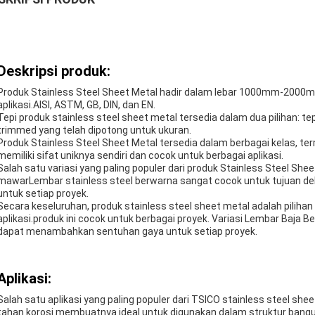
Deskripsi produk:
Produk Stainless Steel Sheet Metal hadir dalam lebar 1000mm-2000
aplikasi.AISI, ASTM, GB, DIN, dan EN.
Tepi produk stainless steel sheet metal tersedia dalam dua pilihan: tep
trimmed yang telah dipotong untuk ukuran.
Produk Stainless Steel Sheet Metal tersedia dalam berbagai kelas, term
memiliki sifat uniknya sendiri dan cocok untuk berbagai aplikasi.
Salah satu variasi yang paling populer dari produk Stainless Steel Sh
mawarLembar stainless steel berwarna sangat cocok untuk tujuan 
untuk setiap proyek.
Secara keseluruhan, produk stainless steel sheet metal adalah piliha
aplikasi.produk ini cocok untuk berbagai proyek. Variasi Lembar Baja B
dapat menambahkan sentuhan gaya untuk setiap proyek.
Aplikasi:
Salah satu aplikasi yang paling populer dari TSICO stainless steel she
tahan korosi membuatnya ideal untuk digunakan dalam struktur banguna