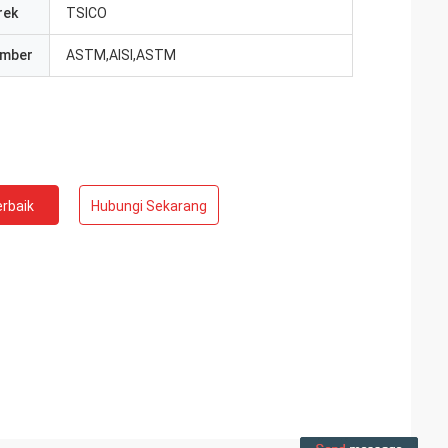
rek
TSICO
umber
ASTM,AISI,ASTM
rbaik
Hubungi Sekarang