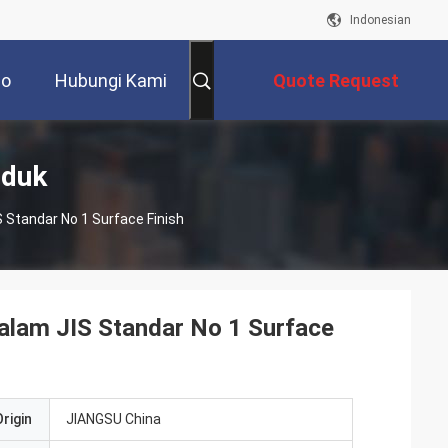
Indonesian
eo
Hubungi Kami
Quote Request
Suatu
oduk
 Standar No 1 Surface Finish
Dalam JIS Standar No 1 Surface
rigin
JIANGSU China