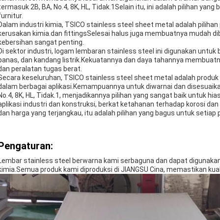
termasuk 2B, BA, No.4, 8K, HL, Tidak.1Selain itu, ini adalah pilihan yang 
furnitur.
Dalam industri kimia, TSICO stainless steel sheet metal adalah piliha
kerusakan kimia.dan fittingsSelesai halus juga membuatnya mudah dib
kebersihan sangat penting.
Di sektor industri, logam lembaran stainless steel ini digunakan untuk
panas, dan kandang listrik.Kekuatannya dan daya tahannya membuatny
dan peralatan tugas berat.
Secara keseluruhan, TSICO stainless steel sheet metal adalah produk
dalam berbagai aplikasi.Kemampuannya untuk diwarnai dan disesuaikan
No.4, 8K, HL, Tidak.1, menjadikannya pilihan yang sangat baik untuk hia
aplikasi industri dan konstruksi, berkat ketahanan terhadap korosi da
dan harga yang terjangkau, itu adalah pilihan yang bagus untuk setia
Pengaturan:
Lembar stainless steel berwarna kami serbaguna dan dapat digunakan un
kimia.Semua produk kami diproduksi di JIANGSU Cina, memastikan kuali