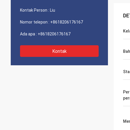
Kontak Person :
Liu
DE
Nomor telepon :
+8618206176167
Kel
Ada apa :
+8618206176167
Kontak
Ba
Sta
Per
pe
Men