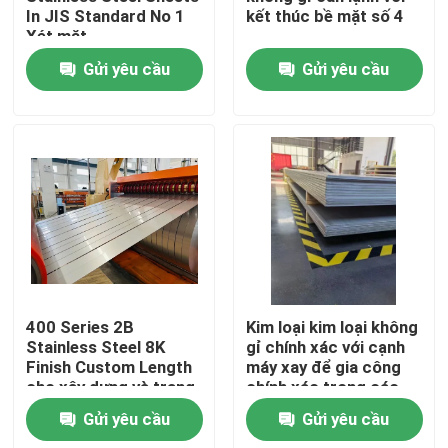
In JIS Standard No 1
kết thúc bề mặt số 4
Xét mặt
Về chúng tôi
Gửi yêu cầu
Gửi yêu cầu
Tham quan nhà máy
Kiểm soát chất lượng
Liên hệ chúng tôi
Yêu cầu báo giá
400 Series 2B
Kim loại kim loại không
Stainless Steel 8K
gỉ chính xác với cạnh
Finish Custom Length
máy xay để gia công
cuộn thép không gỉ
cho xây dựng và trang
chính xác trong các
trí
loại và kết thúc khác
Gửi yêu cầu
Gửi yêu cầu
nhau
Tấm thép không gỉ kim loại