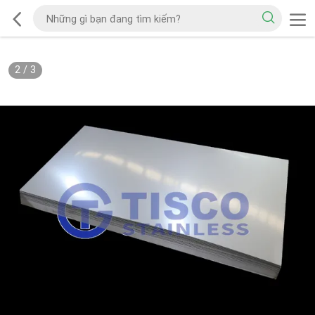
2
/
3