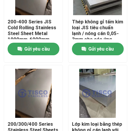
200-400 Series JIS
Thép không gỉ tấm kim
Cold Rolling Stainless
loại JIS tiêu chuẩn
Steel Sheet Metal
lạnh / nóng cán 0,05-
1000mm-6000mm
3mm cho các ứng
Chiều dài trong GB
dụng công nghiệp
Gửi yêu cầu
Gửi yêu cầu
Standard Mill Edge
Trang chủ
Các sản phẩm
200/300/400 Series
Lớp kim loại bằng thép
Video
Stainless Steel Sheets
không gỉ cán lạnh với