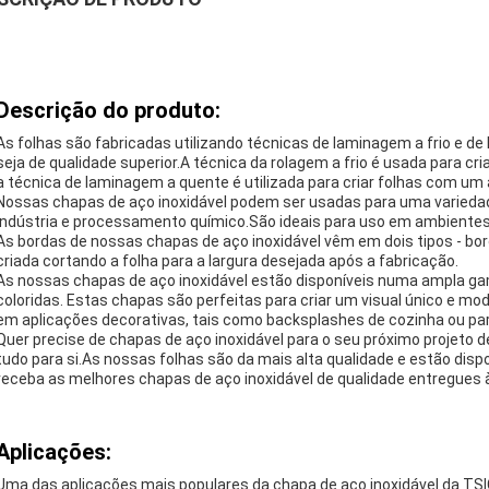
Descrição do produto:
As folhas são fabricadas utilizando técnicas de laminagem a frio e de 
seja de qualidade superior.A técnica da rolagem a frio é usada para c
a técnica de laminagem a quente é utilizada para criar folhas com um
Nossas chapas de aço inoxidável podem ser usadas para uma variedad
indústria e processamento químico.São ideais para uso em ambientes 
As bordas de nossas chapas de aço inoxidável vêm em dois tipos - bo
criada cortando a folha para a largura desejada após a fabricação.
As nossas chapas de aço inoxidável estão disponíveis numa ampla gam
coloridas. Estas chapas são perfeitas para criar um visual único e m
em aplicações decorativas, tais como backsplashes de cozinha ou par
Quer precise de chapas de aço inoxidável para o seu próximo projeto 
tudo para si.As nossas folhas são da mais alta qualidade e estão di
receba as melhores chapas de aço inoxidável de qualidade entregues à
Aplicações:
Uma das aplicações mais populares da chapa de aço inoxidável da TSI