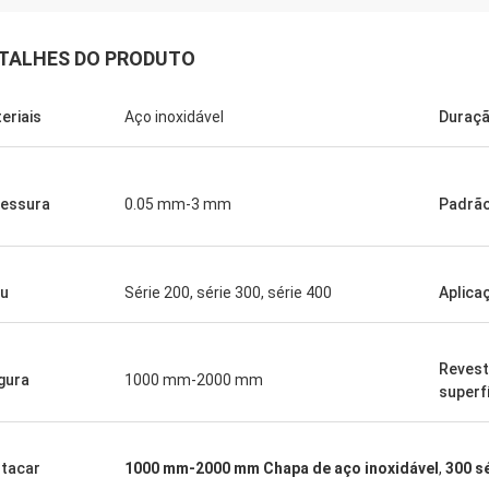
TALHES DO PRODUTO
eriais
Aço inoxidável
Duraç
essura
0.05 mm-3 mm
Padrã
u
Série 200, série 300, série 400
Aplica
Revest
gura
1000 mm-2000 mm
superf
tacar
1000 mm-2000 mm Chapa de aço inoxidável
,
300 s