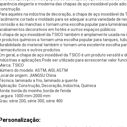
aparência elegante e moderna das chapas de aço inoxidável pode adici
construção.
Para aqueles na indústria de decoração, a chapa de aço inoxidável d
facilmente cortado e moldado para se adequar a uma variedade de nec
corrosão e às manchas o tornam uma escolha popular para luminárias
acabamentos decorativos em hotéis e outros espaços públicos.
A chapa de aço inoxidável da TSICO também é amplamente usada na in
e produtos químicos a tornam uma escolha popular para tanques, tub
durabilidade do material também o tornam uma excelente escolha par
farmacêuticos e outros produtos.
Em geral, a chapa de aço inoxidável da TSICO é um produto versátil e
indústrias e aplicações.Pode ser utilizado para acrescentar valor funci
Marca: TSICO
Número do modelo: ASTM, AISI, ASTM
Local de origem: JIANGSU China
Técnica: laminado a frio, laminado a quente
Aplicação: Construção, Decoração, Indústria, Química
Borda: borda do moinho, borda de fenda
Largura: 1000 mm-2000 mm
Grau: série 200, série 300, série 400
Personalização: