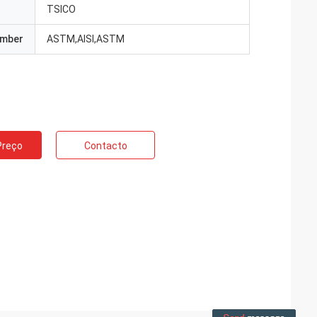
TSICO
umber
ASTM,AISI,ASTM
Preço
Contacto