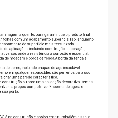
laminagem a quente, para garantir que o produto final
riar folhas com um acabamento superficial liso, enquanto
 acabamento de superfície mais texturizado.
e de aplicações, incluindo construção, decoração,
adversos onde a resistência à corrosão é essencial.
rda de moagem e borda de fenda.A borda da fenda é
a de cores, incluindo chapas de aço inoxidável
oderno em qualquer espaço.Eles são perfeitos para uso
a criar uma parede característica.
de construção ou para uma aplicação decorativa, temos
sponíveis a preços competitivosEncomende agora e
 sua porta.
CO é na construção.e apoios estruturaisAlém disso, a