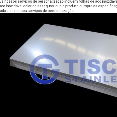
Os nossos serviços de personalização incluem folhas de aço inoxidável 
aço inoxidável colorido.assegurar que o produto cumpre as especifi
sobre os nossos serviços de personalização.