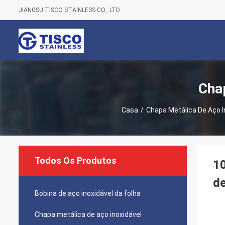
JIANGSU TISCO STAINLESS CO., LTD
Cha
Casa
/
Chapa Metálica De Aço I
Todos Os Produtos
1
de
Bobina de aço inoxidável da folha
Chapa metálica de aço inoxidável