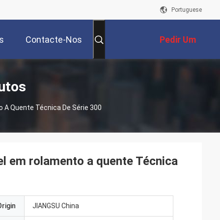
Portuguese
s
Contacte-Nos
Pedir Um
Orçamento
utos
 A Quente Técnica De Série 300
 em rolamento a quente Técnica
rigin
JIANGSU China