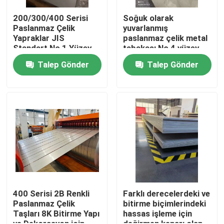
200/300/400 Serisi
Soğuk olarak
Paslanmaz Çelik
yuvarlanmış
Hakkımızda
Yapraklar JIS
paslanmaz çelik metal
Standart No 1 Yüzey
tabakası No 4 yüzey
Dönüşümü
finişi ile
Fabrika turu
Talep Gönder
Talep Gönder
Kalite kontrol
Bize Ulaşın
Bir teklif isteği
Paslanmaz Çelik Sac Rulo
400 Serisi 2B Renkli
Farklı derecelerdeki ve
Paslanmaz Çelik
bitirme biçimlerindeki
Taşları 8K Bitirme Yapı
hassas işleme için
Paslanmaz Çelik Sac
ve Dekorasyon için
değirmen kenarı olan