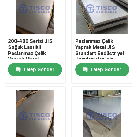
200-400 Serisi JIS
Paslanmaz Çelik
Soğuk Lastikli
Yaprak Metal JIS
Paslanmaz Çelik
Standart Endüstriyel
Yaprak Metal
Uygulamalar için
1000mm-6000mm
Soğuk/Sıcak
Talep Gönder
Talep Gönder
Uzunluk GB Standart
Dolaştırılmış 0.05-
Mill Edge
3mm
Ev
Ürünler
videolar