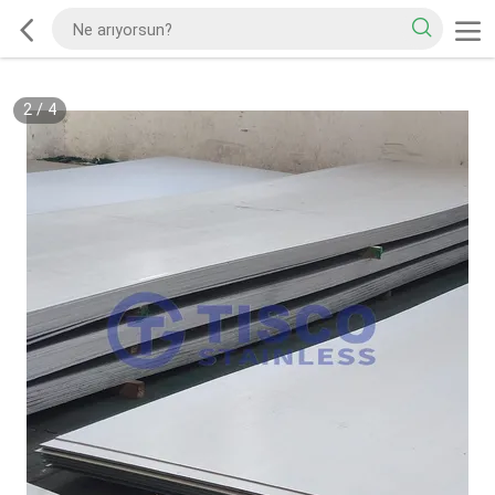
2
/
4