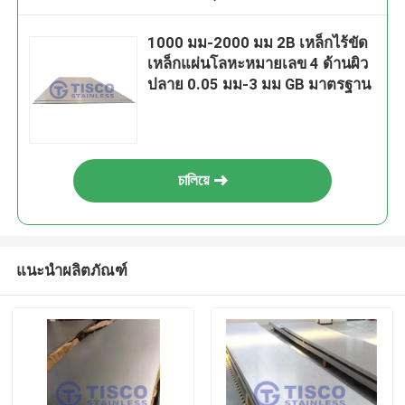
1000 มม-2000 มม 2B เหล็กไร้ขัด
เหล็กแผ่นโลหะหมายเลข 4 ด้านผิว
ปลาย 0.05 มม-3 มม GB มาตรฐาน
চালিয়ে
แนะนำผลิตภัณฑ์