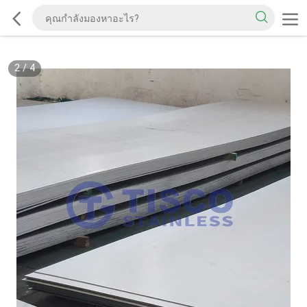
2
/
4