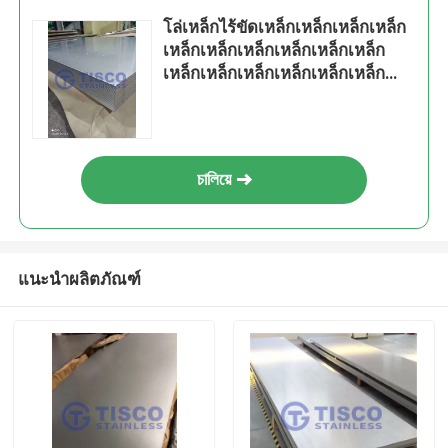
โล่เหล็กไร้ขัดเหล็กเหล็กเหล็กเหล็ก
เหล็กเหล็กเหล็กเหล็กเหล็กเหล็ก
เหล็กเหล็กเหล็กเหล็กเหล็กเหล็ก
เหล็กเหล็กเหล็กเหล็กเหล็กเหล็ก
เหล็กเหล็กเหล็กเหล็กเหล็กเหล็ก
เหล็กเหล็กเหล็กเหล็กเหล็กเหล็ก
เหล็กเหล็กเหล็กเหล็กเหล็กเหล็ก
চালিয়ে
เหล็กเหล็กเหล็กเหล็กเหล็ก
แนะนำผลิตภัณฑ์