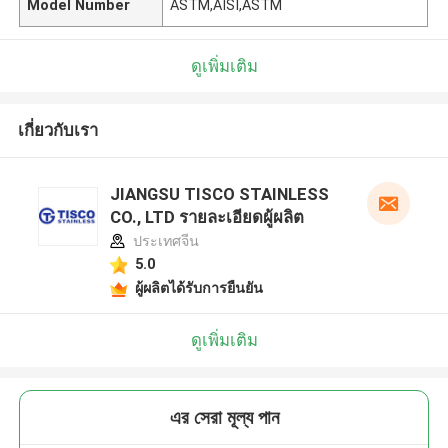
Model Number
ASTM,AISI,ASTM
ดูเพิ่มเติม
เกี่ยวกับเรา
JIANGSU TISCO STAINLESS
CO., LTD รายละเอียดผู้ผลิต
ประเทศจีน
5.0
ผู้ผลิตได้รับการยืนยัน
ดูเพิ่มเติม
এর সেরা মূল্য পান