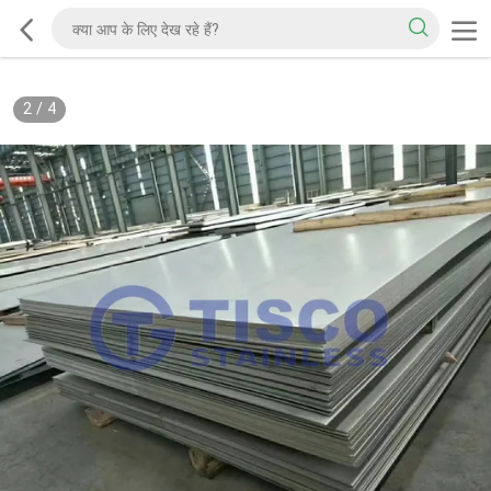
2
/
4