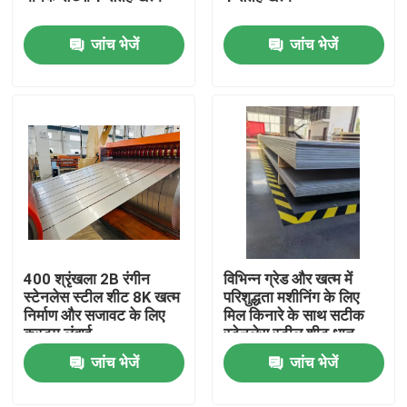
जांच भेजें
जांच भेजें
हमारे बारे में
कारखाना भ्रमण
गुणवत्ता नियंत्रण
संपर्क करें
400 श्रृंखला 2B रंगीन
विभिन्न ग्रेड और खत्म में
एक उद्धरण का अनुरोध करें
स्टेनलेस स्टील शीट 8K खत्म
परिशुद्धता मशीनिंग के लिए
निर्माण और सजावट के लिए
मिल किनारे के साथ सटीक
कस्टम लंबाई
स्टेनलेस स्टील शीट धातु
स्टेनलेस स्टील शीट का तार
जांच भेजें
जांच भेजें
स्टेनलेस स्टील शीट धातु