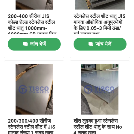
200-400 सीरीज JIS
स्टेनलेस स्टील शीट धातु JIS
कोल्ड रोल्ड स्टेनलेस स्टील
मानक औद्योगिक अनुप्रयोगों
शीट धातु 1000mm-
के लिए 0.05-3 मिमी ठंडा/
6000mm GB मानक मिल
गर्म लुढ़का हुआ
किनारे में लंबाई
जांच भेजें
जांच भेजें
घर
उत्पादों
200/300/400 सीरीज
शीत लुढ़का हुआ स्टेनलेस
स्टेनलेस स्टील शीट में JIS
स्टील शीट धातु के साथ No
वीडियो
मानक संख्या 1 सतह खत्म
4 सतह खत्म