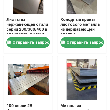
О нас
Листы из
Холодный прокат
нержавеющей стали
листового металла
серии 200/300/400 в
из нержавеющей
Путешествие фабрики
стандарте JIS No 1
стали с
поверхностная
поверхностной
Отправить запрос
Отправить запрос
отделка
отделкой No 4
Проверка качества
Свяжитесь мы
Спросите цитату
Катушка листа нержавеющей стали
400 серии 2B
Металл из
Металлический лист нержавеющей стали