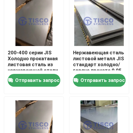
200-400 серии JIS
Нержавеющая сталь
Холодно прокатаная
листовой металл JIS
листовая сталь из
стандарт холодно/
нержавеющей стали
горячо проката 0,05-
Металл 1000
3 мм для
Отправить запрос
Отправить запрос
мм-6000 мм Длина в
промышленных
GB Standard Mill Edge
применений
Дом
Продукты
Видео