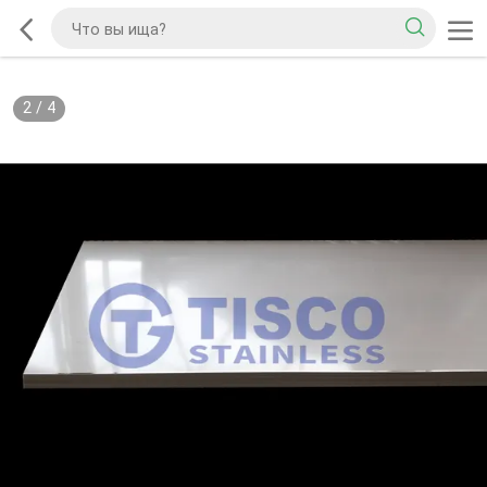
2
/
4