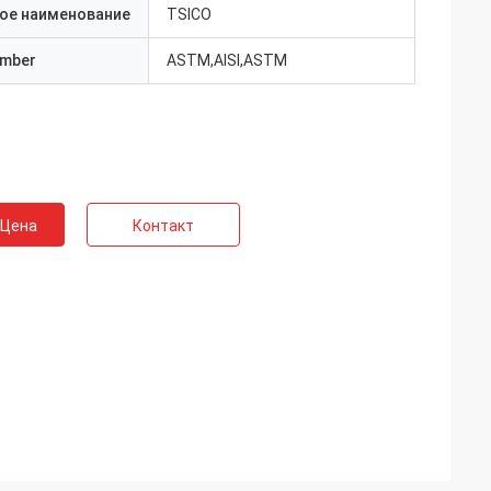
ое наименование
TSICO
umber
ASTM,AISI,ASTM
 Цена
Контакт