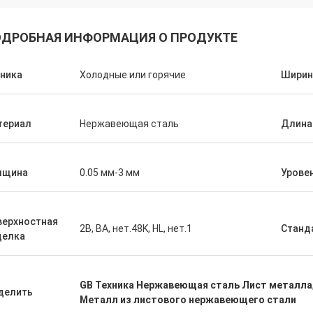
ДРОБНАЯ ИНФОРМАЦИЯ О ПРОДУКТЕ
ника
Холодные или горячие
Ширин
териал
Нержавеющая сталь
Длина
лщина
0.05 мм-3 мм
Урове
верхностная
2B, BA, нет.48K, HL, нет.1
Станд
делка
GB Техника Нержавеющая сталь Лист металла
делить
Металл из листового нержавеющего стали