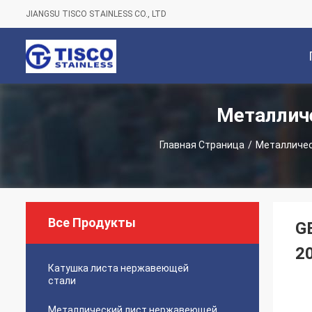
JIANGSU TISCO STAINLESS CO., LTD
Металлич
С
Главная Страница
/
Металличес
Все Продукты
G
2
Катушка листа нержавеющей
стали
Металлический лист нержавеющей