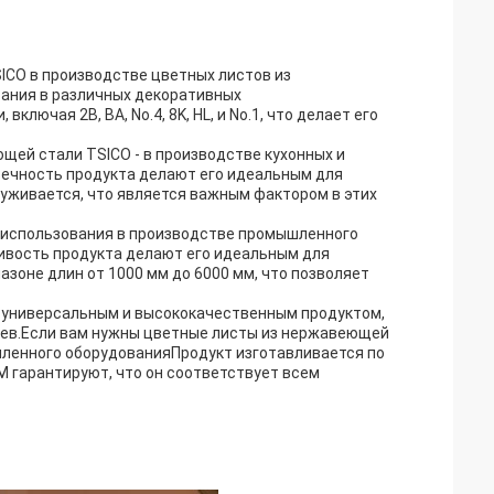
ICO в производстве цветных листов из
ания в различных декоративных
лючая 2B, BA, No.4, 8K, HL, и No.1, что делает его
щей стали TSICO - в производстве кухонных и
вечность продукта делают его идеальным для
луживается, что является важным фактором в этих
 использования в производстве промышленного
ивость продукта делают его идеальным для
зоне длин от 1000 мм до 6000 мм, что позволяет
я универсальным и высококачественным продуктом,
иев.Если вам нужны цветные листы из нержавеющей
шленного оборудованияПродукт изготавливается по
M гарантируют, что он соответствует всем