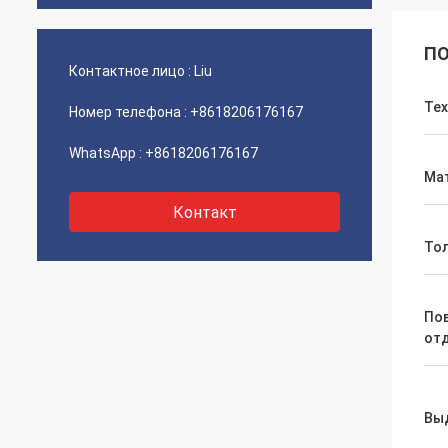
ПО
Контактное лицо :
Liu
Тех
Номер телефона :
+8618206176167
WhatsApp :
+8618206176167
Ма
Контакт
То
По
от
Вы