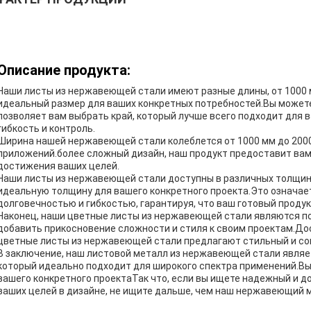
Описание продукта:
Наши листы из нержавеющей стали имеют разные длины, от 1000 м
идеальный размер для ваших конкретных потребностей.Вы может
позволяет вам выбрать край, который лучше всего подходит для
гибкость и контроль.
Ширина нашей нержавеющей стали колеблется от 1000 мм до 2000
приложений.более сложный дизайн, наш продукт предоставит вам
достижения ваших целей.
Наши листы из нержавеющей стали доступны в различных толщинах
идеальную толщину для вашего конкретного проекта.Это означае
долговечностью и гибкостью, гарантируя, что ваш готовый проду
Наконец, наши цветные листы из нержавеющей стали являются п
добавить прикосновение сложности и стиля к своим проектам.Дос
цветные листы из нержавеющей стали предлагают стильный и со
В заключение, наш листовой металл из нержавеющей стали являе
который идеально подходит для широкого спектра применений.Вы
вашего конкретного проектаТак что, если вы ищете надежный и 
ваших целей в дизайне, не ищите дальше, чем наш нержавеющий 