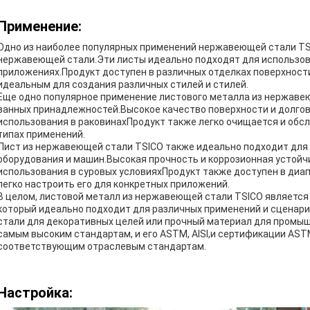
Применение:
Одно из наиболее популярных применений нержавеющей стали TS
нержавеющей стали.Эти листы идеально подходят для использов
приложениях.Продукт доступен в различных отделках поверхности, вк
идеальным для создания различных стилей и стилей.
Еще одно популярное применение листового металла из нержавею
ванных принадлежностей.Высокое качество поверхности и долго
использования в раковинахПродукт также легко очищается и обс
типах применений.
Лист из нержавеющей стали TSICO также идеально подходит для
оборудования и машин.Высокая прочность и коррозионная устойч
использования в суровых условияхПродукт также доступен в диапа
легко настроить его для конкретных приложений.
В целом, листовой металл из нержавеющей стали TSICO являетс
который идеально подходит для различных применений и сценар
стали для декоративных целей или прочный материал для промы
самым высоким стандартам, и его ASTM, AISI,и сертификации AST
соответствующим отраслевым стандартам.
Настройка: