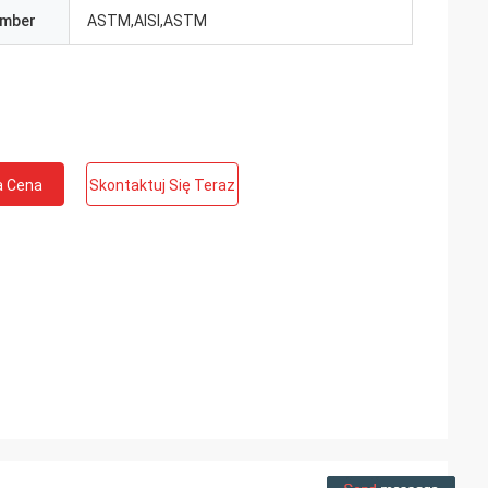
umber
ASTM,AISI,ASTM
a Cena
Skontaktuj Się Teraz