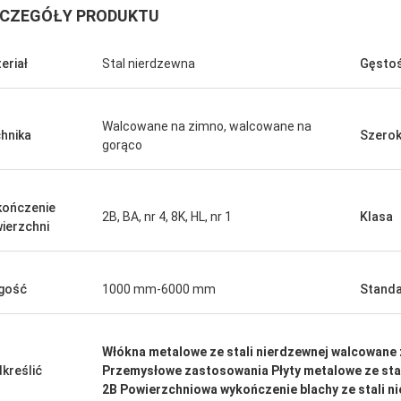
CZEGÓŁY PRODUKTU
eriał
Stal nierdzewna
Gęsto
Walcowane na zimno, walcowane na
hnika
Szero
gorąco
ończenie
2B, BA, nr 4, 8K, HL, nr 1
Klasa
ierzchni
gość
1000 mm-6000 mm
Stand
Włókna metalowe ze stali nierdzewnej walcowane
kreślić
Przemysłowe zastosowania Płyty metalowe ze stal
2B Powierzchniowa wykończenie blachy ze stali n