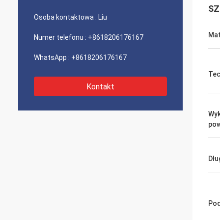
SZ
Osoba kontaktowa :
Liu
Mat
Numer telefonu :
+8618206176167
WhatsApp :
+8618206176167
Tec
Kontakt
Wyk
pow
Dłu
Pod