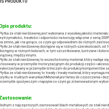
IS PRODUKTU
Opis produktu:
Płytka ze stali nierdzewnej jest wykonana z wysokiej jakości materiału 
wytrzymałości, trwałości i odporności na korozję.włącznie z serią 2
na zimno, jak i na gorąco, co czyni go odpowiednim do różnych zastos
Płytki ze stali nierdzewnej dostępne są w różnych szerokościach, od
dostępny w różnych kolorach, w tym szczotkowane, lustrzane i kolorow
brązowy, między innymi.
Płytki ze stali nierdzewnej to wszechstronny materiał, który nadaje s
stosowany w przemyśle motoryzacyjnym do produkcji części i akces
wykorzystywany w przemyśle lotniczym do produkcji komponentów s
Płytka ze stali nierdzewnej to trwały i trwały materiał, który wymaga m
użytku w trudnych warunkachMateriał jest łatwy do czyszczenia i dezy
przemyśle spożywczym i napojów.co czyni go zrównoważonym wybor
Zastosowanie:
Jednym z najczęstszych zastosowań blach metalowych ze stali nierd