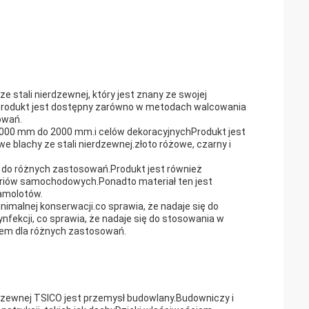
ze stali nierdzewnej, który jest znany ze swojej
00Produkt jest dostępny zarówno w metodach walcowania
owań.
 1000 mm do 2000 mm.i celów dekoracyjnychProdukt jest
e blachy ze stali nierdzewnej.złoto różowe, czarny i
ię do różnych zastosowań.Produkt jest również
oriów samochodowych.Ponadto materiał ten jest
amolotów.
inimalnej konserwacji.co sprawia, że nadaje się do
nfekcji, co sprawia, że nadaje się do stosowania w
em dla różnych zastosowań.
zewnej TSICO jest przemysł budowlany.Budowniczy i