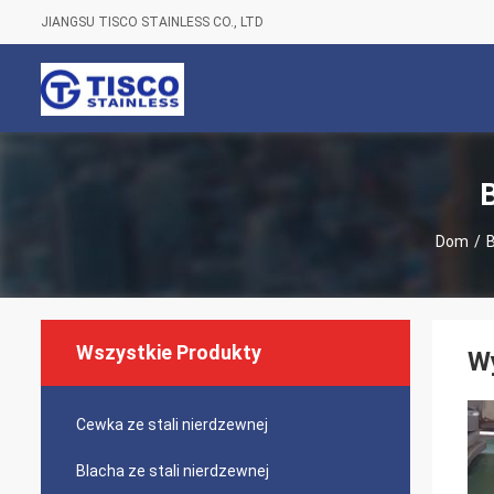
JIANGSU TISCO STAINLESS CO., LTD
B
Dom
/
B
Wszystkie Produkty
Wy
Cewka ze stali nierdzewnej
Blacha ze stali nierdzewnej