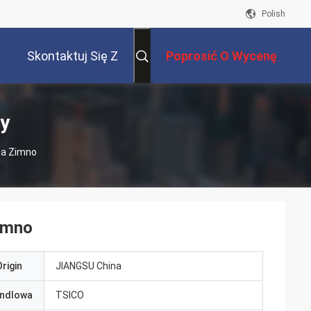
Polish
Skontaktuj Się Z
Poprosić O Wycenę
Nami
ty
Na Zimno
zimno
rigin
JIANGSU China
ndlowa
TSICO