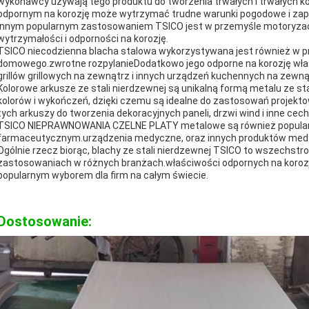
wykonawcy używają tego produktu do tworzenia trwałych i trwałych ko
odpornym na korozję może wytrzymać trudne warunki pogodowe i zapo
Innym popularnym zastosowaniem TSICO jest w przemyśle motoryzac
wytrzymałości i odporności na korozję.
TSICO niecodzienna blacha stalowa wykorzystywana jest również w p
domowego.zwrotne rozpylanieDodatkowo jego odporne na korozję właś
grillów grillowych na zewnątrz i innych urządzeń kuchennych na zewną
Kolorowe arkusze ze stali nierdzewnej są unikalną formą metalu ze st
kolorów i wykończeń, dzięki czemu są idealne do zastosowań projektow
tych arkuszy do tworzenia dekoracyjnych paneli, drzwi wind i inne cec
TSICO NIEPRAWNOWANIA CZELNE PLATY metalowe są również popula
farmaceutycznym.urządzenia medyczne, oraz innych produktów med
Ogólnie rzecz biorąc, blachy ze stali nierdzewnej TSICO to wszechst
zastosowaniach w różnych branżach.właściwości odpornych na korozję
popularnym wyborem dla firm na całym świecie.
Dostosowanie: