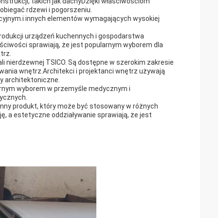
nstrukcji, takich jak dachyDzięki właściwościom
biegać rdzewi i pogorszeniu.
yjnym.i innych elementów wymagających wysokiej
rodukcji urządzeń kuchennych i gospodarstwa
ciwości sprawiają, że jest popularnym wyborem dla
trz.
ali nierdzewnej TSICO. Są dostępne w szerokim zakresie
ania wnętrz.Architekci i projektanci wnętrz używają
hy architektoniczne.
rnym wyborem w przemyśle medycznym i
ycznych.
ronny produkt, który może być stosowany w różnych
, a estetyczne oddziaływanie sprawiają, że jest