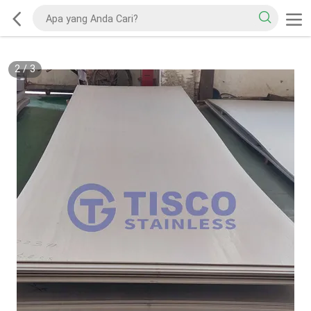
2
/
3