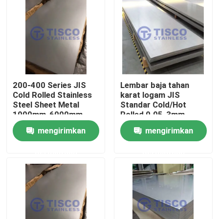
200-400 Series JIS
Lembar baja tahan
Cold Rolled Stainless
karat logam JIS
Steel Sheet Metal
Standar Cold/Hot
1000mm-6000mm
Rolled 0.05-3mm
Panjang di GB Standar
untuk aplikasi industri
mengirimkan
mengirimkan
Mill Edge
permintaan
permintaan
Rumah
Produk
Video