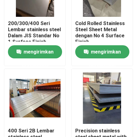
Tentang kami
200/300/400 Seri
Cold Rolled Stainless
Lembar stainless steel
Steel Sheet Metal
Dalam JIS Standar No
dengan No 4 Surface
Tur Pabrik
1 Surface Finish
Finish
mengirimkan
mengirimkan
Kontrol kualitas
permintaan
permintaan
Hubungi kami
Permintaan Penawaran
Kumparan Lembaran Baja Tahan Karat
400 Seri 2B Lembar
Precision stainless
Lembaran Logam Baja Tahan Karat
stainless steel
steel sheet metal with