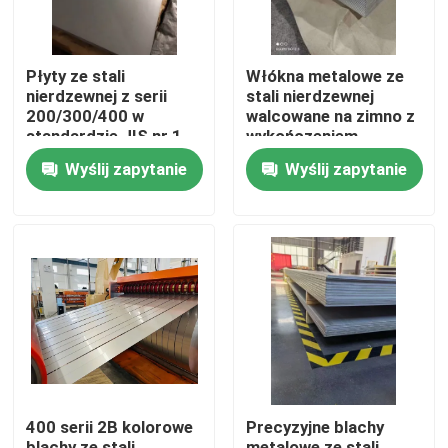
O nas
Płyty ze stali
Włókna metalowe ze
nierdzewnej z serii
stali nierdzewnej
200/300/400 w
walcowane na zimno z
Wycieczka po fabryce
standardzie JIS nr 1
wykończeniem
wykończenie
powierzchniowym nr 4
Wyślij zapytanie
Wyślij zapytanie
powierzchniowe
Kontrola jakości
Skontaktuj się z nami
Poprosić o wycenę
Cewka ze stali nierdzewnej
400 serii 2B kolorowe
Precyzyjne blachy
Blacha ze stali nierdzewnej
blachy ze stali
metalowe ze stali