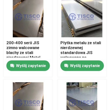
200-400 serii JIS
Płytka metalu ze stali
zimno walcowane
nierdzewnej
blachy ze stali
standardowa JIS
nierdzewnej Metal
walcowana na
1000mm-6000mm
zimno/gorąco 0,05-3
Wyślij zapytanie
Wyślij zapytanie
Długość w GB
mm do zastosowań
Standard Mill Edge
przemysłowych
Dom
Produkty
Filmy