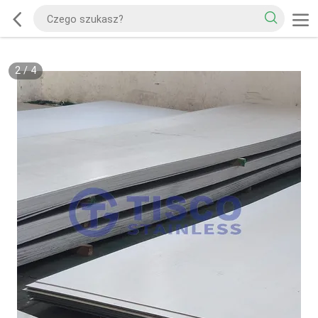
2
/
4