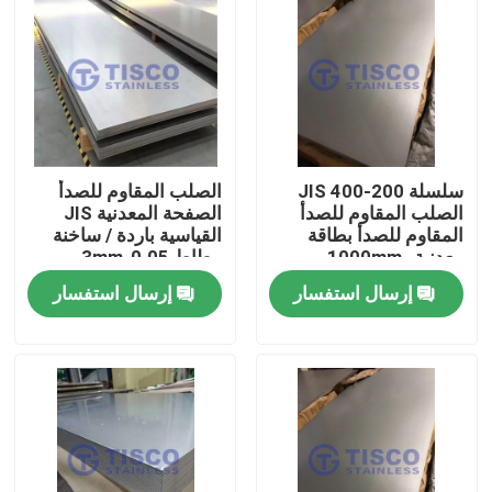
سلسلة 200-400 JIS
الصلب المقاوم للصدأ
الصلب المقاوم للصدأ
الصفحة المعدنية JIS
المقاوم للصدأ بطاقة
القياسية باردة / ساخنة
معدنية 1000mm-
مطاط 0.05-3mm
6000mm الطول في GB
للتطبيقات الصناعية
إرسال استفسار
إرسال استفسار
الحافة الطاحونة القياسية
منزل
منتجات
أشرطة فيديو