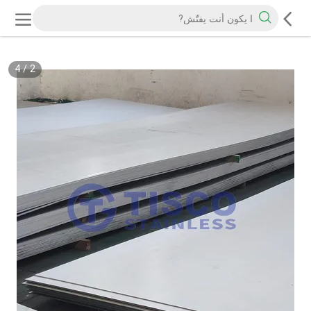
4
/
2