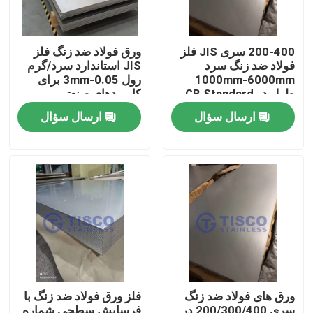
200-400 سری JIS فلز
ورق فولاد ضد زنگ فلز
فولاد ضد زنگ سرد
JIS استاندارد سرد/گرم
1000mm-6000mm
رول 0.05-3mm برای
طول در GB Standard
کاربردهای صنعتی
Mill Edge
ارسال سؤال
ارسال سؤال
صفحه اصلی
محصولات
ورق های فولاد ضد زنگ
فلز ورق فولاد ضد زنگ با
فیلم های
سری 200/300/400 در
فرسایش سطحی شماره