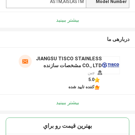
ASTM,AISI,ASTM
Model Number
بیشتر ببینید
دربارهی ما
JIANGSU TISCO STAINLESS
CO., LTD مشخصات سازنده
چین
5.0
کننده تایید شده
بیشتر ببینید
بهترين قيمت رو براي