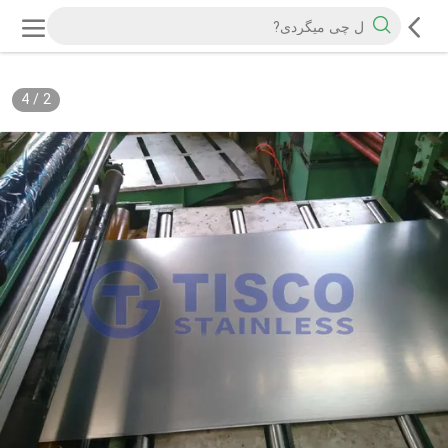
4
/
2