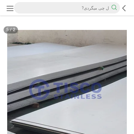
5
/
2