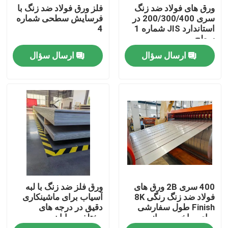
ورق های فولاد ضد زنگ
فلز ورق فولاد ضد زنگ با
سری 200/300/400 در
فرسایش سطحی شماره
استاندارد JIS شماره 1
4
درباره ما
سطح
ارسال سؤال
ارسال سؤال
تور کارخانه
کنترل کیفیت
با ما تماس بگیرید
درخواست نقل قول
400 سری 2B ورق های
ورق فلز ضد زنگ با لبه
کویل ورق فولادی ضد زنگ
فولاد ضد زنگ رنگی 8K
آسیاب برای ماشینکاری
Finish طول سفارشی
دقیق در درجه های
برای ساخت و ساز و
مختلف و پایان
ورق فولادی ضد زنگ
تزئین