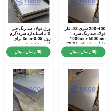
200-400 سری JIS فلز
ورق فولاد ضد زنگ فلز
فولاد ضد زنگ سرد
JIS استاندارد سرد/گرم
1000mm-6000mm
رول 0.05-3mm برای
طول در GB Standard
کاربردهای صنعتی
Mill Edge
ارسال سؤال
ارسال سؤال
صفحه اصلی
محصولات
فیلم های