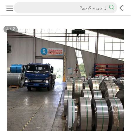
4
/
2