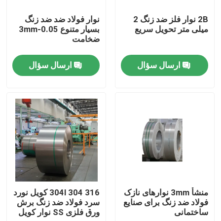
2B نوار فلز ضد زنگ 2
نوار فولاد ضد ضد زنگ
درباره ما
میلی متر تحویل سریع
بسیار متنوع 0.05-3mm
ضخامت
تور کارخانه
ارسال سؤال
ارسال سؤال
کنترل کیفیت
با ما تماس بگیرید
درخواست نقل قول
کویل ورق فولادی ضد زنگ
منشأ 3mm نوارهای نازک
316 304l 304 کویل نورد
فولاد ضد زنگ برای صنایع
سرد فولاد ضد زنگ برش
ساختمانی
ورق فلزی SS نوار کویل
ورق فولادی ضد زنگ