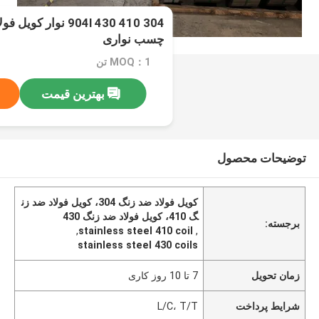
304 410 430 904l نوا
چسب نواری
MOQ：1 تن
بهترین قیمت
توضیحات محصول
کویل فولاد ضد زنگ 304، کویل فولاد ضد زن
گ 410، کویل فولاد ضد زنگ 430
برجسته:
,
stainless steel 410 coil
,
stainless steel 430 coils
زمان تحویل
7 تا 10 روز کاری
شرایط پرداخت
L/C، T/T