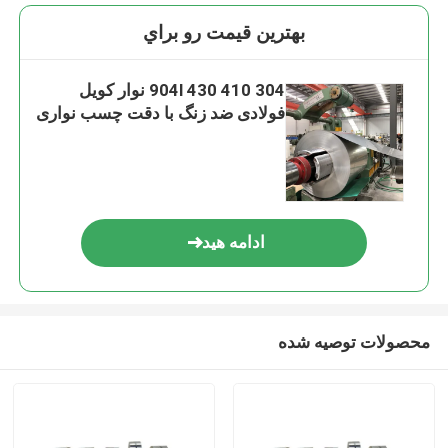
بهترين قيمت رو براي
304 410 430 904l نوار کویل
فولادی ضد زنگ با دقت چسب نواری
ادامه هید
محصولات توصیه شده