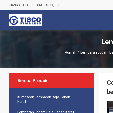
JIANGSU TISCO STAINLESS CO., LTD
Lem
Rumah
/
Lembaran Logam Ba
Semua Produk
Ce
be
Kumparan Lembaran Baja Tahan
Karat
Lembaran Logam Baja Tahan Karat