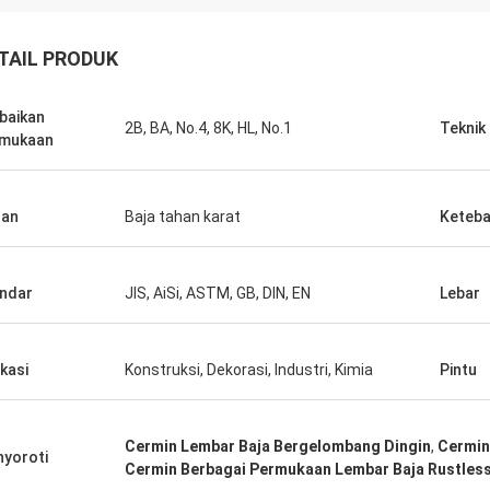
TAIL PRODUK
baikan
2B, BA, No.4, 8K, HL, No.1
Teknik
rmukaan
han
Baja tahan karat
Keteba
ndar
JIS, AiSi, ASTM, GB, DIN, EN
Lebar
ikasi
Konstruksi, Dekorasi, Industri, Kimia
Pintu
Cermin Lembar Baja Bergelombang Dingin
,
Cermin
yoroti
Cermin Berbagai Permukaan Lembar Baja Rustles