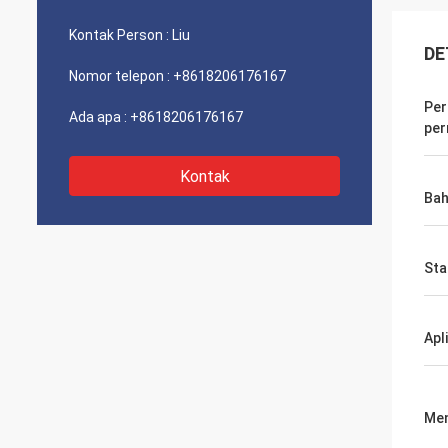
Kontak Person :
Liu
DE
Nomor telepon :
+8618206176167
Per
Ada apa :
+8618206176167
pe
Kontak
Ba
Sta
Apl
Men