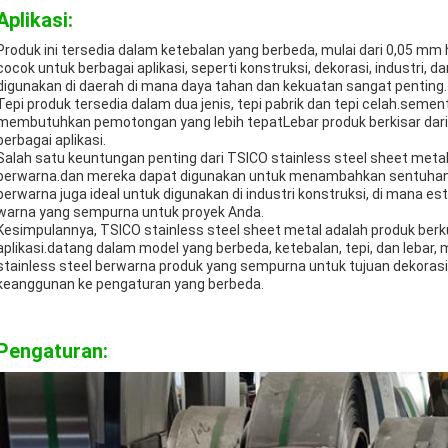
Aplikasi:
Produk ini tersedia dalam ketebalan yang berbeda, mulai dari 0,05 
cocok untuk berbagai aplikasi, seperti konstruksi, dekorasi, industri,
digunakan di daerah di mana daya tahan dan kekuatan sangat penting.
Tepi produk tersedia dalam dua jenis, tepi pabrik dan tepi celah.semen
membutuhkan pemotongan yang lebih tepatLebar produk berkisar d
berbagai aplikasi.
Salah satu keuntungan penting dari TSICO stainless steel sheet metal
berwarna.dan mereka dapat digunakan untuk menambahkan sentuhan
berwarna juga ideal untuk digunakan di industri konstruksi, di mana
warna yang sempurna untuk proyek Anda.
Kesimpulannya, TSICO stainless steel sheet metal adalah produk berk
aplikasi.datang dalam model yang berbeda, ketebalan, tepi, dan leba
stainless steel berwarna produk yang sempurna untuk tujuan dekor
keanggunan ke pengaturan yang berbeda.
Pengaturan: