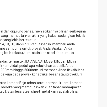
gin dan digulung panas, menjadikannya pilihan serbaguna
si yang membutuhkan akhir yang halus, sedangkan teknik
 yang lebih bertekstur.
.4, 8K, HL, dan No.1. Penutupan ini memberi Anda
 yang sempurna untuk proyek Anda. Apakah Anda
lebih tekstur,kami stainless steel sheet metal
ar, termasuk JIS, AISI, ASTM, GB, DIN, dan EN. Ini
 kami,tidak peduli apa kebutuhan spesifik Anda.
 1000mm hingga 6000mm. Ini memberi Anda fleksibilitas
bekerja pada proyek konstruksi besar atau proyek DIY
arna Lembar Baja tahan karat, termasuk kami Lembar
bagi mereka yang membutuhkan kuat,tahan lamaApakah
ecil, stainless steel sheet metal kami adalah pilihan