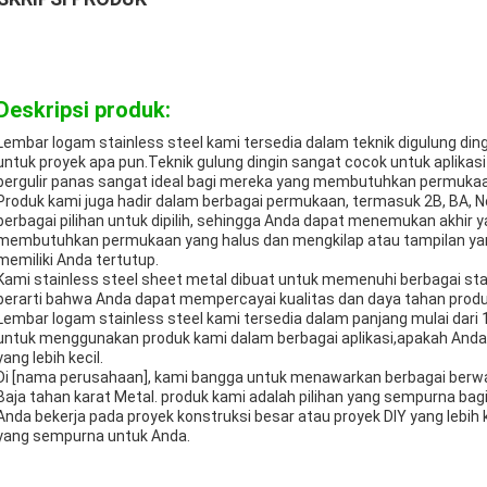
Deskripsi produk:
Lembar logam stainless steel kami tersedia dalam teknik digulung din
untuk proyek apa pun.Teknik gulung dingin sangat cocok untuk aplika
bergulir panas sangat ideal bagi mereka yang membutuhkan permukaan
Produk kami juga hadir dalam berbagai permukaan, termasuk 2B, BA, No
berbagai pilihan untuk dipilih, sehingga Anda dapat menemukan akhir
membutuhkan permukaan yang halus dan mengkilap atau tampilan yang 
memiliki Anda tertutup.
Kami stainless steel sheet metal dibuat untuk memenuhi berbagai stand
berarti bahwa Anda dapat mempercayai kualitas dan daya tahan produk
Lembar logam stainless steel kami tersedia dalam panjang mulai dari
untuk menggunakan produk kami dalam berbagai aplikasi,apakah Anda 
yang lebih kecil.
Di [nama perusahaan], kami bangga untuk menawarkan berbagai berw
Baja tahan karat Metal. produk kami adalah pilihan yang sempurna 
Anda bekerja pada proyek konstruksi besar atau proyek DIY yang lebih k
yang sempurna untuk Anda.