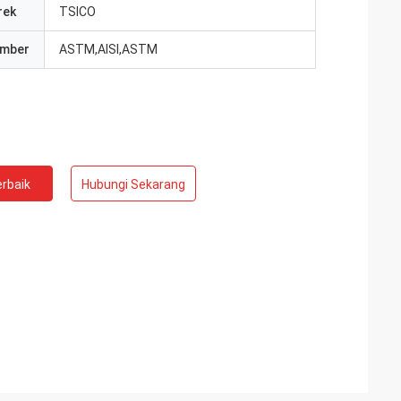
rek
TSICO
umber
ASTM,AISI,ASTM
rbaik
Hubungi Sekarang