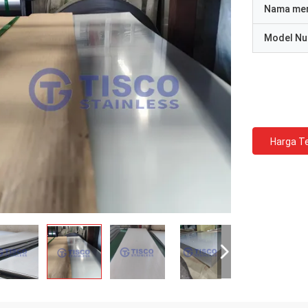
Nama me
Model N
Harga Te