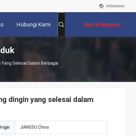
Indonesian
eo
Hubungi Kami
Quote Request
oduk
Suatu
 Yang Selesai Dalam Berbagai
g dingin yang selesai dalam
rigin
JIANGSU China