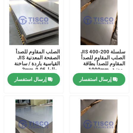
سلسلة 200-400 JIS
الصلب المقاوم للصدأ
الصلب المقاوم للصدأ
الصفحة المعدنية JIS
المقاوم للصدأ بطاقة
القياسية باردة / ساخنة
معدنية 1000mm-
مطاط 0.05-3mm
6000mm الطول في GB
للتطبيقات الصناعية
إرسال استفسار
إرسال استفسار
الحافة الطاحونة القياسية
منزل
منتجات
أشرطة فيديو