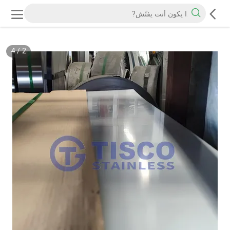
4
/
2