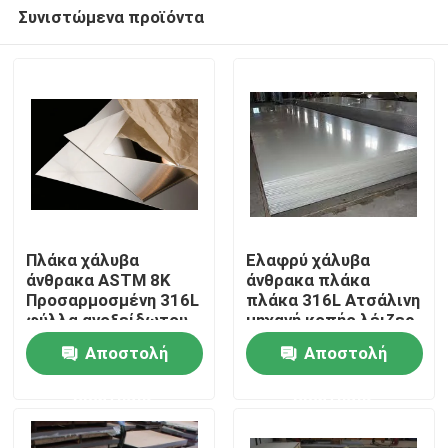
Συνιστώμενα προϊόντα
Πλάκα χάλυβα
Ελαφρύ χάλυβα
άνθρακα ASTM 8K
άνθρακα πλάκα
Προσαρμοσμένη 316L
πλάκα 316L Ατσάλινη
Σπίτι
φύλλα ανοξείδωτου
μηχανή κοπής λέιζερ
χάλυβα
με μεγαλύτερο
Αποστολή
Αποστολή
Προϊόντα
ερώτησης
ερώτησης
Βίντεο