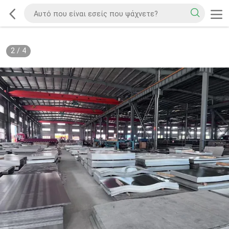
2
/
4