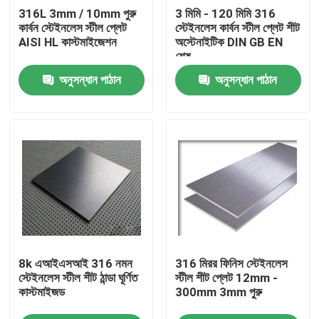
316L 3mm / 10mm পুরু
3 মিমি - 120 মিমি 316
কার্বন স্টেইনলেস স্টীল প্লেট
স্টেইনলেস কার্বন স্টীল প্লেট শীট
আমাদের সম্পর্কে
AISI HL কাস্টমাইজেশন
অস্টেনাইটিক DIN GB EN
শেষ
অনুসন্ধান পাঠান
অনুসন্ধান পাঠান
কারখানা ভ্রমণ
মান নিয়ন্ত্রণ
যোগাযোগ করুন
উদ্ধৃতির জন্য আবেদন
8k এআইএসআই 316 নমন
316 মিরর ফিনিস স্টেইনলেস
স্টেইনলেস স্টীল শীট কুণ্ডলী
স্টেইনলেস স্টীল শীট ঠান্ডা ঘূর্ণিত
স্টীল শীট প্লেট 12mm -
কাস্টমাইজড
300mm 3mm পুরু
স্টেইনলেস স্টীল শীট মেটাল