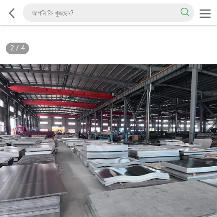
2
/
4