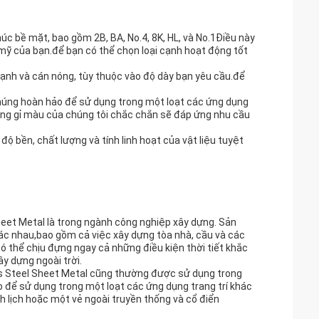
úc bề mặt, bao gồm 2B, BA, No.4, 8K, HL, và No.1Điều này
 mỹ của bạn.để bạn có thể chọn loại cạnh hoạt động tốt
ạnh và cán nóng, tùy thuộc vào độ dày bạn yêu cầu.để
húng hoàn hảo để sử dụng trong một loạt các ứng dụng
ng gỉ màu của chúng tôi chắc chắn sẽ đáp ứng nhu cầu
 bền, chất lượng và tính linh hoạt của vật liệu tuyệt
eet Metal là trong ngành công nghiệp xây dựng. Sản
ác nhau,bao gồm cả việc xây dựng tòa nhà, cầu và các
 thể chịu đựng ngay cả những điều kiện thời tiết khắc
y dựng ngoài trời.
ss Steel Sheet Metal cũng thường được sử dụng trong
ảo để sử dụng trong một loạt các ứng dụng trang trí khác
h lịch hoặc một vẻ ngoài truyền thống và cổ điển