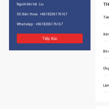
TH
Người liên hệ :
Liu
Số điện thoại :
+8618206176167
Tiê
WhatsApp :
+8618206176167
Xét
Tiếp Xúc
Bờ 
Ứng
Làm