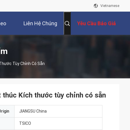
Vietnamese
deo
Liên Hệ Chúng
Yêu Cầu Báo Giá
Tôi
ẩm
 Thước Tùy Chỉnh Có Sẵn
t thúc Kích thước tùy chỉnh có sẵn
rigin
JIANGSU China
TSICO