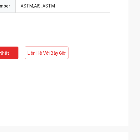
umber
ASTM,AISI,ASTM
 Nhất
Liên Hệ Với Bây Giờ