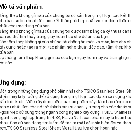
Mô tả sản phẩm:
Bảng thép không gỉ màu của chúng tôi có sẵn trong một loạt các kết th
cho bạn sự linh hoạt để chọn kết thúc phù hợp nhất với sở thích thẩm
nhất cho ứng dụng của bạn.
Bảng thép không gỉ màu của chúng tôi được làm bằng cả kỹ thuật cán l
bạn có thể tìm thấy trang giấy hoàn hảo cho dự án của bạn.
Các tấm thép không gỉ của chúng tôi chống ăn mòn và mòn, làm cho c
xây dựng.hoặc tạo ra một tác phẩm nghệ thuật độc đáo, tấm thép khô
của bạn.
Đặt hàng tấm thép không gỉ màu của bạn ngay hôm nay và trải nghiệm độ
vời này.
Ứng dụng:
Một trong những ứng dụng phổ biến nhất cho TSICO Stainless Steel Sh
phẩm này là lý tưởng để sử dụng trong một loạt các dự án xây dựng kh
cấu trúc khác. Việc xây dựng bền của sản phẩm này đảm bảo rằng nó có
nghiệt nhất,làm cho nó trở thành sự lựa chọn lý tưởng cho các dự án xâ
Ngoài việc sử dụng trong ngành công nghiệp xây dựng, TSICO Stainle
ngành công nghiệp trang trí.4, 8K, HL, và No.1, sản phẩm này là hoàn h
nhau. Cho dù bạn đang tìm kiếm để tạo ra một cái nhìn hiện đại và than
hơn,TSICO Stainless Steel Sheet Metal là sự lựa chọn hoàn hảo.