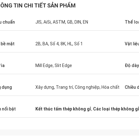
ÔNG TIN CHI TIẾT SẢN PHẨM
u chuẩn
JIS, AiSi, ASTM, GB, DIN, EN
Thể lo
 bề mặt
2B, BA, Số 4, 8K, HL, Số 1
Vật liệ
rìa
Mill Edge, Slit Edge
Độ dày
 dụng
Xây dựng, Trang trí, Công nghiệp, Hóa chất
Chiều d
 nổi bật
Kết thúc tấm thép không gỉ
,
Các loại thép không g