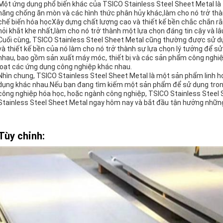
Một ứng dụng phổ biến khác của TSICO Stainless Steel Sheet Metal là
năng chống ăn mòn và các hình thức phân hủy khác,làm cho nó trở thà
chế biến hóa họcXây dựng chất lượng cao và thiết kế bền chắc chắn rằ
hỏi khắt khe nhất,làm cho nó trở thành một lựa chọn đáng tin cậy và lâ
Cuối cùng, TSICO Stainless Steel Sheet Metal cũng thường được sử d
và thiết kế bền của nó làm cho nó trở thành sự lựa chọn lý tưởng để 
nhau, bao gồm sản xuất máy móc, thiết bị và các sản phẩm công nghi
loạt các ứng dụng công nghiệp khác nhau.
Nhìn chung, TSICO Stainless Steel Sheet Metal là một sản phẩm linh h
dụng khác nhau.Nếu bạn đang tìm kiếm một sản phẩm để sử dụng trong
công nghiệp hóa học, hoặc ngành công nghiệp, TSICO Stainless Steel 
Stainless Steel Sheet Metal ngay hôm nay và bắt đầu tận hưởng những
Tùy chỉnh: