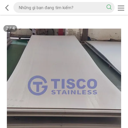
2
/
4