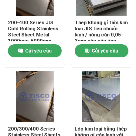
200-400 Series JIS
Thép không gỉ tấm kim
Cold Rolling Stainless
loại JIS tiêu chuẩn
Steel Sheet Metal
lạnh / nóng cán 0,05-
1000mm-6000mm
3mm cho các ứng
Chiều dài trong GB
dụng công nghiệp
Gửi yêu cầu
Gửi yêu cầu
Standard Mill Edge
Trang chủ
Các sản phẩm
200/300/400 Series
Lớp kim loại bằng thép
Video
Stainless Steel Sheets
không gỉ cán lạnh với