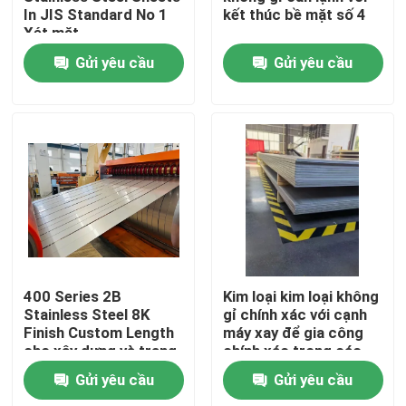
In JIS Standard No 1
kết thúc bề mặt số 4
Xét mặt
Về chúng tôi
Gửi yêu cầu
Gửi yêu cầu
Tham quan nhà máy
Kiểm soát chất lượng
Liên hệ chúng tôi
Yêu cầu báo giá
400 Series 2B
Kim loại kim loại không
Stainless Steel 8K
gỉ chính xác với cạnh
Finish Custom Length
máy xay để gia công
cuộn thép không gỉ
cho xây dựng và trang
chính xác trong các
trí
loại và kết thúc khác
Gửi yêu cầu
Gửi yêu cầu
nhau
Tấm thép không gỉ kim loại