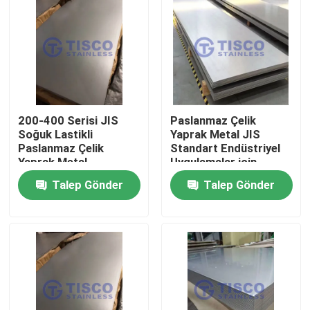
200-400 Serisi JIS
Paslanmaz Çelik
Soğuk Lastikli
Yaprak Metal JIS
Paslanmaz Çelik
Standart Endüstriyel
Yaprak Metal
Uygulamalar için
1000mm-6000mm
Soğuk/Sıcak
Talep Gönder
Talep Gönder
Uzunluk GB Standart
Dolaştırılmış 0.05-
Mill Edge
3mm
Ev
Ürünler
videolar