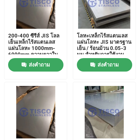
200-400 ซีรีส์ JIS โลล
โลหะเหล็กไร้สแตนเลส
เย็นเหล็กไร้สแตนเลส
แผ่นโลหะ JIS มาตรฐาน
แผ่นโลหะ 1000mm-
เย็น / ร้อนม้วน 0.05-3
6000mm ความยาวใน
มม สําหรับการใช้งาน
GB มาตรฐาน Mill Edge
อุตสาหกรรม
ส่งคำถาม
ส่งคำถาม
บ้าน
สินค้า
วิดีโอ