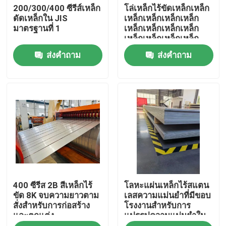
200/300/400 ซีรีส์เหล็ก
โล่เหล็กไร้ขัดเหล็กเหล็ก
ดัดเหล็กใน JIS
เหล็กเหล็กเหล็กเหล็ก
มาตรฐานที่ 1
เหล็กเหล็กเหล็กเหล็ก
เกี่ยวกับเรา
เหล็กเหล็กเหล็กเหล็ก
เหล็กเหล็กเหล็กเหล็ก
ส่งคำถาม
ส่งคำถาม
เหล็กเหล็กเหล็กเหล็ก
ทัวร์โรงงาน
เหล็กเหล็กเหล็กเหล็ก
เหล็กเหล็กเหล็กเหล็ก
เหล็กเหล็กเหล็กเหล็ก
ควบคุมคุณภาพ
เหล็กเหล็กเหล็กเหล็ก
เหล็กเหล็กเหล็กเหล็ก
เหล็กเหล็กเหล็ก
ติดต่อเรา
ขอใบเสนอราคา
400 ซีรีส 2B สีเหล็กไร้
โลหะแผ่นเหล็กไร้สแตน
ม้วนแผ่นสแตนเลส
ขัด 8K จบความยาวตาม
เลสความแม่นยําที่มีขอบ
สั่งสําหรับการก่อสร้าง
โรงงานสําหรับการ
และตกแต่ง
แปรรูปความแม่นยําใน
โลหะแผ่นสแตนเลส
หลายเกรดและการเสร็จ