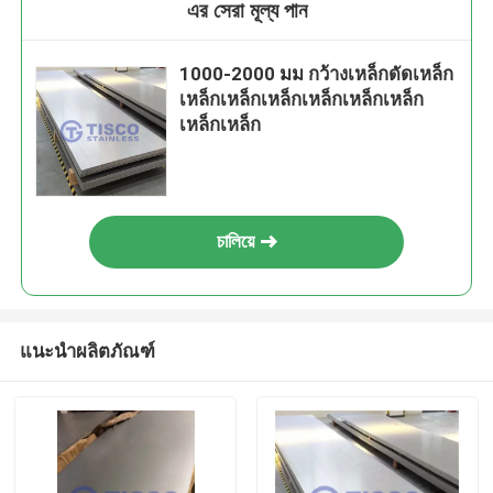
এর সেরা মূল্য পান
1000-2000 มม กว้างเหล็กดัดเหล็ก
เหล็กเหล็กเหล็กเหล็กเหล็กเหล็ก
เหล็กเหล็ก
চালিয়ে
แนะนำผลิตภัณฑ์