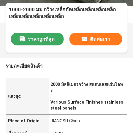
1000-2000 มม กว้างเหล็กดัดเหล็กเหล็กเหล็กเหล็ก
เหล็กเหล็กเหล็กเหล็กเหล็ก
ราคาถูกที่สุด
ติดต่อเรา
รายละเอียดสินค้า
2000 มิลลิเมตรกว้าง สแตนเลสแผ่นโลห
ะ
แสงสูง:
,
Various Surface Finishes stainless
steel panels
Place of Origin
JIANGSU China