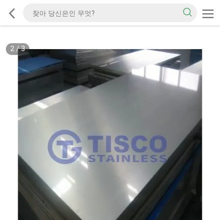
2
/
3