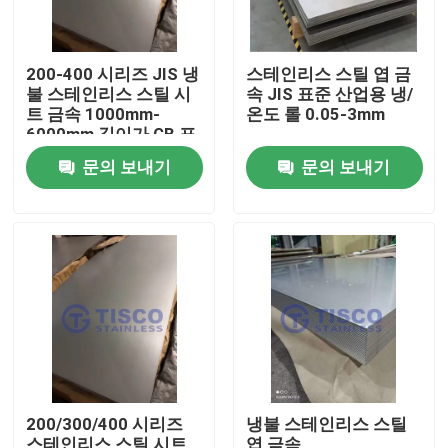
200-400 시리즈 JIS 냉
스테인리스 스틸 엽 금
불 스테인리스 스틸 시
속 JIS 표준 산업용 냉/
트 금속 1000mm-
온도 롤 0.05-3mm
6000mm 길이가 GB 표
준 밀 엣지
문의 보내기
문의 보내기
집
제품
200/300/400 시리즈
냉불 스테인리스 스틸
화면
스테인리스 스틸 시트
엽 금속