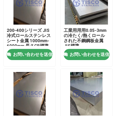
200-400シリーズ JIS
工業用用用0.05-3mm
冷式ロールステンレス
の冷たく/熱くロール
シート金属 1000mm-
された不鋼鋼板金属
6000mm 長さGB標準
JIS標準
ミールエッジ
お問い合わせを送信
お問い合わせを送信
家
プロダクト
ビデオ