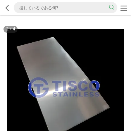
2
/
4