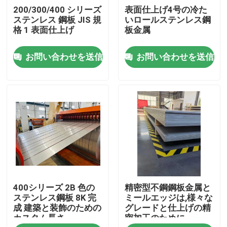
200/300/400 シリーズ
表面仕上げ4号の冷た
ステンレス 鋼板 JIS 規
いロールステンレス鋼
私達について
格 1 表面仕上げ
板金属
お問い合わせを送信
お問い合わせを送信
工場旅行
品質管理
私達に連絡しなさい
引用を要求しなさい
400シリーズ 2B 色の
精密型不鋼鋼板金属と
ステンレス鋼 シートのコイル
ステンレス鋼板 8K 完
ミールエッジは,様々な
成 建築と装飾のための
グレードと仕上げの精
カスタム長さ
密加工のために
ステンレス鋼の薄板金