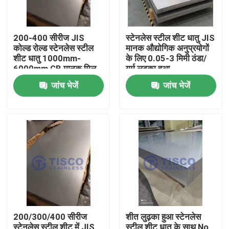
200-400 सीरीज JIS
स्टेनलेस स्टील शीट धातु JIS
कोल्ड रोल्ड स्टेनलेस स्टील
मानक औद्योगिक अनुप्रयोगों
शीट धातु 1000mm-
के लिए 0.05-3 मिमी ठंडा/
6000mm GB मानक मिल
गर्म लुढ़का हुआ
किनारे में लंबाई
जांच भेजें
जांच भेजें
घर
उत्पादों
200/300/400 सीरीज
शीत लुढ़का हुआ स्टेनलेस
वीडियो
स्टेनलेस स्टील शीट में JIS
स्टील शीट धातु के साथ No