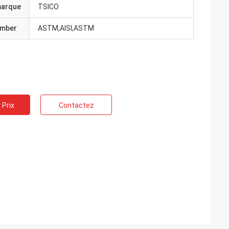
marque
TSICO
umber
ASTM,AISI,ASTM
 Prix
Contactez