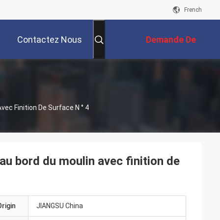
French
Contactez Nous
Demande De
Soumission
vec Finition De Surface N ° 4
 au bord du moulin avec finition de
rigin
JIANGSU China