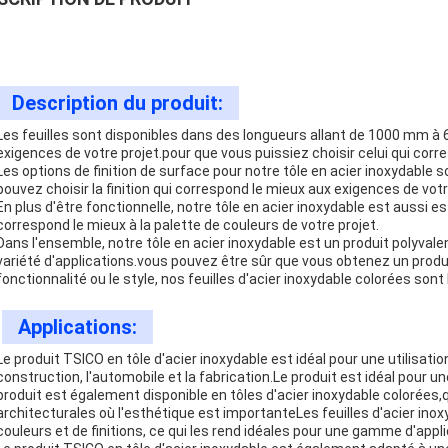
Description du produit:
Les feuilles sont disponibles dans des longueurs allant de 1000 mm à 6
exigences de votre projet.pour que vous puissiez choisir celui qui corr
Les options de finition de surface pour notre tôle en acier inoxydable so
pouvez choisir la finition qui correspond le mieux aux exigences de votr
En plus d'être fonctionnelle, notre tôle en acier inoxydable est aussi es
correspond le mieux à la palette de couleurs de votre projet.
Dans l'ensemble, notre tôle en acier inoxydable est un produit polyvalen
variété d'applications.vous pouvez être sûr que vous obtenez un prod
fonctionnalité ou le style, nos feuilles d'acier inoxydable colorées sont 
Applications:
Le produit TSICO en tôle d'acier inoxydable est idéal pour une utilisat
construction, l'automobile et la fabrication.Le produit est idéal pour u
produit est également disponible en tôles d'acier inoxydable colorées,q
architecturales où l'esthétique est importanteLes feuilles d'acier in
couleurs et de finitions, ce qui les rend idéales pour une gamme d'appli