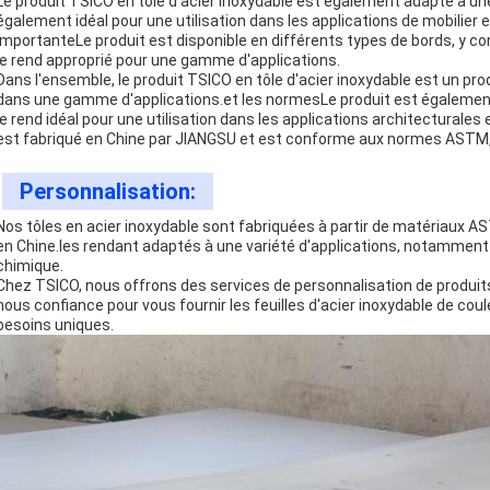
Le produit TSICO en tôle d'acier inoxydable est également adapté à u
également idéal pour une utilisation dans les applications de mobilier e
importanteLe produit est disponible en différents types de bords, y com
le rend approprié pour une gamme d'applications.
Dans l'ensemble, le produit TSICO en tôle d'acier inoxydable est un prod
dans une gamme d'applications.et les normesLe produit est également d
le rend idéal pour une utilisation dans les applications architecturale
est fabriqué en Chine par JIANGSU et est conforme aux normes ASTM,
Personnalisation:
Nos tôles en acier inoxydable sont fabriquées à partir de matériaux A
en Chine.les rendant adaptés à une variété d'applications, notamment la 
chimique.
Chez TSICO, nous offrons des services de personnalisation de produits 
nous confiance pour vous fournir les feuilles d'acier inoxydable de coul
besoins uniques.