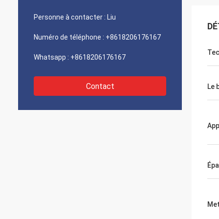
Personne à contacter :
Liu
DÉ
Numéro de téléphone :
+8618206176167
Tec
Whatsapp :
+8618206176167
Contact
Le 
App
Épa
Met