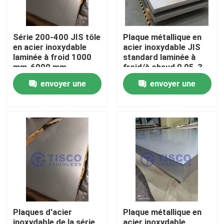
Série 200-400 JIS tôle
Plaque métallique en
en acier inoxydable
acier inoxydable JIS
laminée à froid 1000
standard laminée à
mm-6000 mm
froid/à chaud 0,05-3
Longueur en GB
mm pour les
envoyer une
envoyer une
Standard Mill Edge
applications
industrielles
demande
demande
Maison
Produits
Plaques d'acier
Plaque métallique en
Vidéos
inoxydable de la série
acier inoxydable