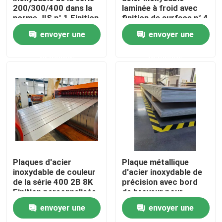
200/300/400 dans la
laminée à froid avec
norme JIS n° 1 Finition
finition de surface n° 4
de surface
Au sujet de nous
envoyer une
envoyer une
demande
demande
Visite d'usine
Contrôle de qualité
Contactez-nous
Demandez une citation
Plaques d'acier
Plaque métallique
inoxydable de couleur
d'acier inoxydable de
de la série 400 2B 8K
précision avec bord
Bobine de feuille d'acier inoxydable
Finition personnalisée
de broyeur pour
Longueur pour la
l'usinage de précision
envoyer une
envoyer une
construction et la
dans divers grades et
Tôle d'acier inoxydable
décoration
finitions