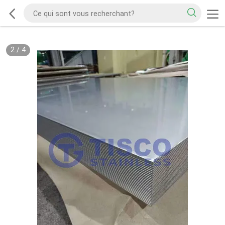
2
/
4