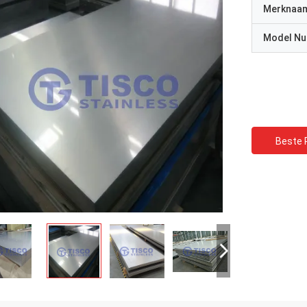
Merknaa
Model N
Beste P