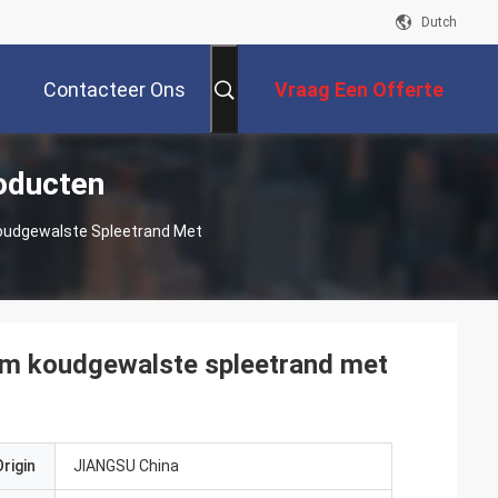
Dutch
Contacteer Ons
Vraag Een Offerte
roducten
Aan
Koudgewalste Spleetrand Met
 mm koudgewalste spleetrand met
rigin
JIANGSU China