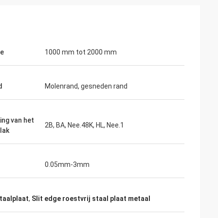
te
1000 mm tot 2000 mm
d
Molenrand, gesneden rand
ing van het
2B, BA, Nee.48K, HL, Nee.1
lak
0.05mm-3mm
taalplaat
,
Slit edge roestvrij staal plaat metaal