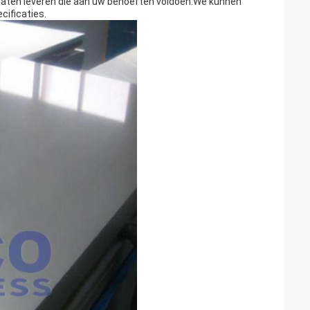
laten leveren die aan uw behoeften voldoen.We kunnen
cificaties.