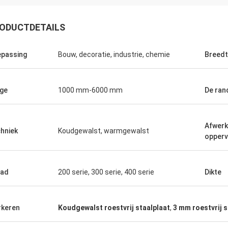
ODUCTDETAILS
passing
Bouw, decoratie, industrie, chemie
Breed
ge
1000 mm-6000 mm
De ran
Afwerk
hniek
Koudgewalst, warmgewalst
opperv
aad
200 serie, 300 serie, 400 serie
Dikte
keren
Koudgewalst roestvrij staalplaat
,
3 mm roestvrij s