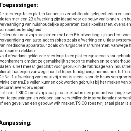
Toepassingen:
De roestvrijstalen platen kunnen in verschillende gelegenheden en scen
platen met een 2B afwerking zijn ideaal voor de bouw van binnen- en 
vervaardiging van huishoudelijke apparaten zoals koelkasten, oven
corrosiebestendigheid.
Gekleurde roestvrij staalplaten met een BA-afwerking zijn perfect voor
vervaardiging van auto-accessoires zoals afwerking en uitlaatsystemen
van medische apparatuur zoals chirurgische instrumenten, vanwege 
corrosie en vlekken.
No.4 afwerking gekleurde roestvrijstalen platen zijn ideaal voor gebrui
woonkamers omdat ze gemakkelijk schoon te maken en te onderhouden
platen is het meest geschikt voor gebruik in de fabricage van industri
olieraffinaderijen vanwege hun hittebestendigheid,chemische stoffen, 
De No. 1-afwerking van roestvrij staal is ideaal voor de bouw van groo
winkelcentra.De vellen kunnen ook worden gebruikt bij het maken van 
decoratieve voorwerpen.
Tot slot, TSICO roestvrij staal plaat metaal is een product van hoge k
van toepassingen.en voldoen aan verschillende internationale normen
of een gevel van een gebouw wilt maken,TSICO roestvrij staal plaat is
Aanpassing: