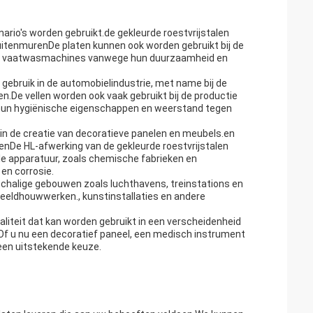
ario's worden gebruikt.de gekleurde roestvrijstalen
buitenmurenDe platen kunnen ook worden gebruikt bij de
s,en vaatwasmachines vanwege hun duurzaamheid en
 gebruik in de automobielindustrie, met name bij de
.De vellen worden ook vaak gebruikt bij de productie
hun hygiënische eigenschappen en weerstand tegen
k in de creatie van decoratieve panelen en meubels.en
De HL-afwerking van de gekleurde roestvrijstalen
ële apparatuur, zoals chemische fabrieken en
en corrosie.
tschalige gebouwen zoals luchthavens, treinstations en
beeldhouwwerken., kunstinstallaties en andere
waliteit dat kan worden gebruikt in een verscheidenheid
Of u nu een decoratief paneel, een medisch instrument
 een uitstekende keuze.