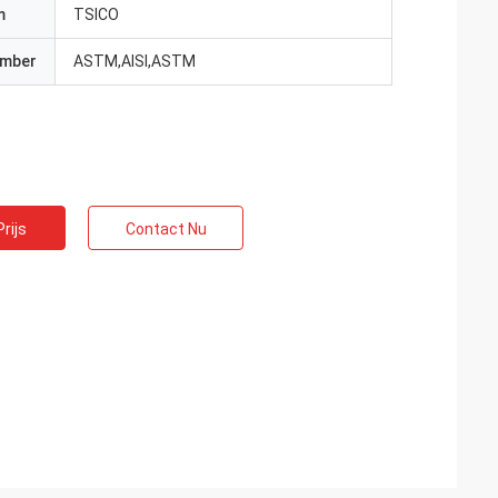
m
TSICO
umber
ASTM,AISI,ASTM
rijs
Contact Nu