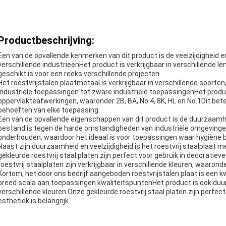
Productbeschrijving:
Een van de opvallende kenmerken van dit product is de veelzijdigheid er
verschillende industrieënHet product is verkrijgbaar in verschillend
geschikt is voor een reeks verschillende projecten.
Het roestvrijstalen plaatmetaal is verkrijgbaar in verschillende soorte
industriële toepassingen tot zware industriële toepassingenHet product
oppervlakteafwerkingen, waaronder 2B, BA, No.4, 8K, HL en No.1Dit be
behoeften van elke toepassing.
Een van de opvallende eigenschappen van dit product is de duurzaamhe
bestand is tegen de harde omstandigheden van industriële omgevingen.
onderhouden, waardoor het ideaal is voor toepassingen waar hygiëne be
Naast zijn duurzaamheid en veelzijdigheid is het roestvrij staalplaat m
gekleurde roestvrij staal platen zijn perfect voor gebruik in decoratie
roestvrij staalplaten zijn verkrijgbaar in verschillende kleuren, waaron
Kortom, het door ons bedrijf aangeboden roestvrijstalen plaat is een k
breed scala aan toepassingen.kwaliteitspuntenHet product is ook duu
verschillende kleuren.Onze gekleurde roestvrij staal platen zijn perfe
esthetiek is belangrijk.