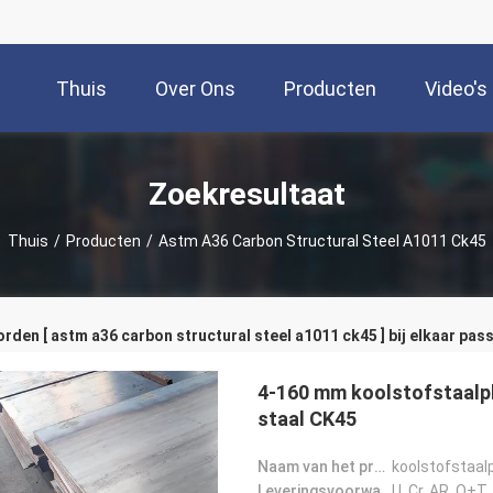
Thuis
Over Ons
Producten
Video's
Zoekresultaat
Thuis
/
Producten
/
Astm A36 Carbon Structural Steel A1011 Ck45
den [ astm a36 carbon structural steel a1011 ck45 ] bij elkaar pas
4-160 mm koolstofstaalp
staal CK45
Naam van het product:
koolstofstaal
Leveringsvoorwaarde:
U, Cr, AR, Q+T