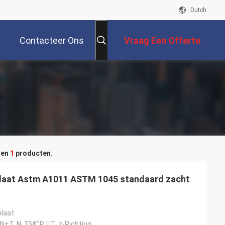
Dutch
Contacteer Ons
Vraag Een Offerte
Aan
sen
1
producten.
laat Astm A1011 ASTM 1045 standaard zacht
plaat
, N+T, N, TMCP, UT, z-Richting