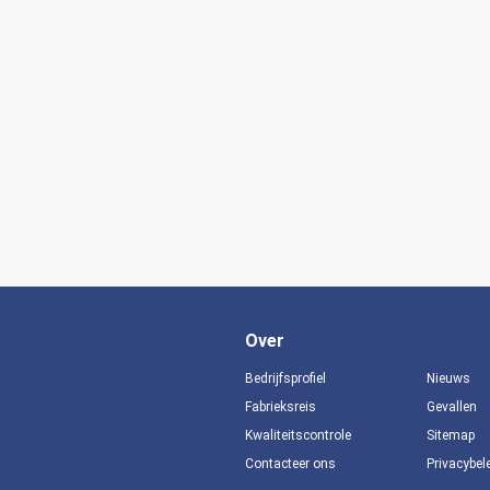
Over
Bedrijfsprofiel
Nieuws
Fabrieksreis
Gevallen
Kwaliteitscontrole
Sitemap
Contacteer ons
Privacybel