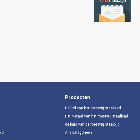
Producten
De Rol van het roestvrij staalblad
Het Metaal van het roestvrij staalblad
de buis van de roestvrij staalpijp
eid
Alle categorieën