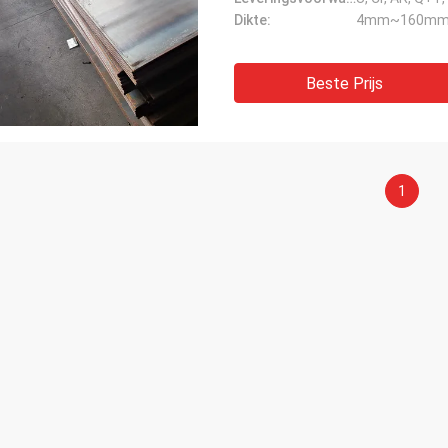
Dikte:
4mm~160m
Beste Prijs
1