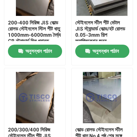
200-400 সিরিজ JIS কোল্ড
স্টেইনলেস স্টীল শীট মেটাল
রোলড স্টেইনলেস স্টিল শীট ধাতু
JIS স্ট্যান্ডার্ড কোল্ড/হট রোলড
1000mm-6000mm দৈর্ঘ্য
0.05-3mm শিল্প
GB স্ট্যান্ডার্ড মিল প্রান্ত
অ্যাপ্লিকেশন জন্য
অনুসন্ধান পাঠান
অনুসন্ধান পাঠান
বাড়ি
পণ্য
200/300/400 সিরিজ
কোল্ড রোলড স্টেইনলেস স্টীল
ভিডিও
স্টেইনলেস স্টীল শীট JIS
শীট ধাতু No 4 পৃষ্ঠ শেষ সঙ্গে