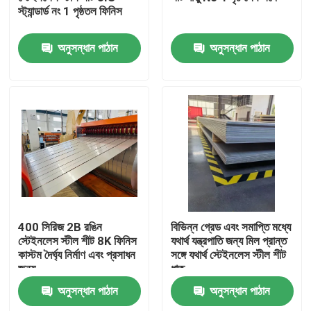
স্ট্যান্ডার্ড নং 1 পৃষ্ঠতল ফিনিস
আমাদের সম্পর্কে
অনুসন্ধান পাঠান
অনুসন্ধান পাঠান
কারখানা ভ্রমণ
মান নিয়ন্ত্রণ
যোগাযোগ করুন
উদ্ধৃতির জন্য আবেদন
400 সিরিজ 2B রঙিন
বিভিন্ন গ্রেড এবং সমাপ্তি মধ্যে
স্টেইনলেস স্টীল শীট 8K ফিনিস
যথার্থ যন্ত্রপাতি জন্য মিল প্রান্ত
কাস্টম দৈর্ঘ্য নির্মাণ এবং প্রসাধন
সঙ্গে যথার্থ স্টেইনলেস স্টীল শীট
স্টেইনলেস স্টীল শীট কুণ্ডলী
জন্য
ধাতু
অনুসন্ধান পাঠান
অনুসন্ধান পাঠান
স্টেইনলেস স্টীল শীট মেটাল