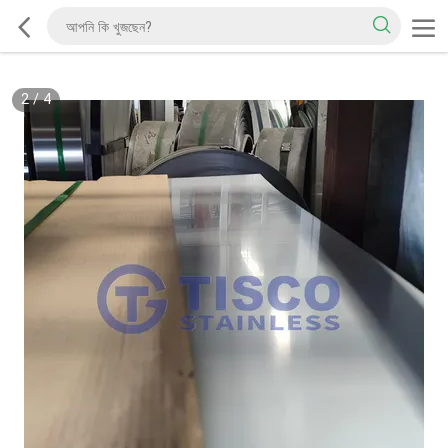
2
/
4