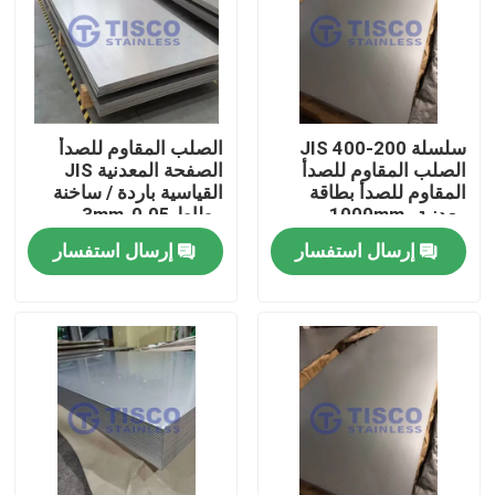
سلسلة 200-400 JIS
الصلب المقاوم للصدأ
الصلب المقاوم للصدأ
الصفحة المعدنية JIS
المقاوم للصدأ بطاقة
القياسية باردة / ساخنة
معدنية 1000mm-
مطاط 0.05-3mm
6000mm الطول في GB
للتطبيقات الصناعية
إرسال استفسار
إرسال استفسار
الحافة الطاحونة القياسية
منزل
منتجات
أشرطة فيديو