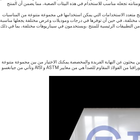
ج ومتانته تجعله مناسب للاستخدام في هذه البيئات الصعبة، مما يضمن أن المنتج
لمعدنية هو منتج متعدد الاستخدامات التي يمكن استخدامها في مجموعة متنوعة من المناسبات
يئات مختلفة، في حين أن توفرها في درجات وموديلات وعرض مختلفة يجعلها مناسبة
ة من التطبيقات الرئيسية للمنتج ،ويستخدمون في سيناريوهات مختلفة، بما في ذلك
الذين يبحثون عن النهاية الفريدة والمخصصة.يمكنك الاختيار من بين مجموعة متنوعة
من الألوان والتشطيبات للحصول على المظهر الذي تريده بالضبطأوراقنا من الفولاذ المقاوم للصدأ هي من معايير ASTM و AISI وتأتي من جيانغس