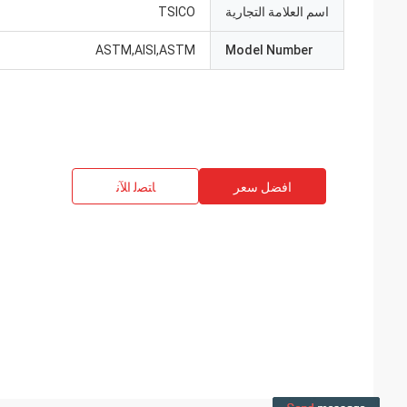
اسم العلامة التجارية
TSICO
ASTM,AISI,ASTM
Model Number
افضل سعر
ﺎﺘﺼﻟ ﺍﻶﻧ