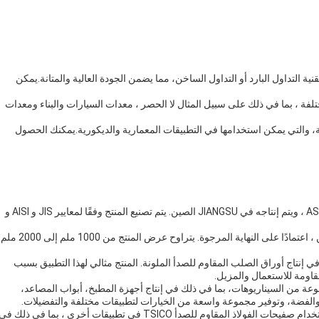
قنية التداول البارد أو التداول الساخن، مما يضمن الجودة العالية والمتانة.يمكن
لفة ، بما في ذلك على سبيل المثال لا الحصر ، معدات السيارات والبناء ومعدات
ونة، والتي يمكن استخدامها في التطبيقات المعمارية والديكورية.يمكنك الحصول
المنتج متوفر في نماذج مختلفة ، بما في ذلك ASTM و AISI و ASTM ، ويتم إنتاجه في JIANGSU الصين. يتم تصنيع المنتج وفقًا لمعايير JIS و AISI و
يتم إنتاج المنتج باستخدام تقنيات المطاط البارد أو المطاط الساخن ، اعتمادًا على النهاية المرجوة. يتراوح عرض المنتج من 1000 ملم إلى 2000 ملم
 التطبيقات الرئيسية للصلب المقاوم للصدأ TSICO هي في إنتاج أوراق الصلب المقاوم للصدأ الملونة. المنتج مثالي لهذا التطبيق بسبب
مقاومة للاستعمال والمزيل.
نوعة من السيناريوهات، بما في ذلك في إنتاج أجهزة المطبخ، أبواب المصاعد،
 والفضة، وتوفير مجموعة واسعة من الخيارات لتطبيقات مختلفة والتفضيلات.
بالإضافة إلى أوراق الفولاذ المقاوم للصدأ الملونة ، يمكن أيضًا استخدام صفيحات الفولاذ المقاوم للصدأ TSICO في تطبيقات أخرى ، بما في ذلك ف